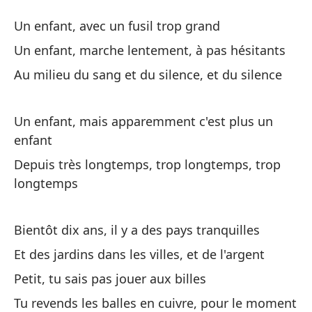
P
Un enfant, avec un fusil trop grand
Pe
Un enfant, marche lentement, à pas hésitants
Au milieu du sang et du silence, et du silence
Un
Un
Un enfant, mais apparemment c'est plus un
enfant
Un
ti
Depuis très longtemps, trop longtemps, trop
longtemps
Un
En
Bientôt dix ans, il y a des pays tranquilles
Au
Et des jardins dans les villes, et de l'argent
Petit, tu sais pas jouer aux billes
Un
Tu revends les balles en cuivre, pour le moment