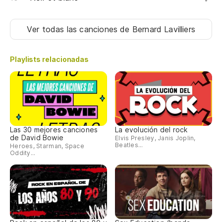
Co
Bé
Ver todas las canciones
de Bernard Lavilliers
Y 
Playlists relacionadas
Et
¿Q
Las 30 mejores canciones
La evolución del rock
de David Bowie
Elvis Presley, Janis Joplin,
Beatles...
Heroes, Starman, Space
Oddity...