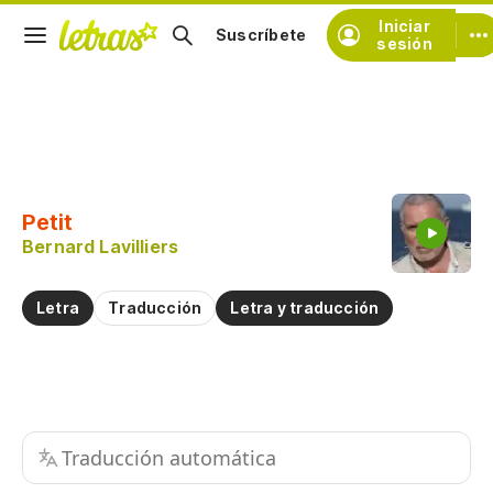
Iniciar
Suscríbete
sesión
Copiar fragmento
Copiar toda la letra
Petit
Practicar la pronunciación de
Bernard Lavilliers
Comentar sobre este fragmento
Letra
Traducción
Letra y traducción
Traducción automática