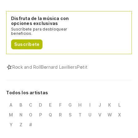
Disfruta de la música con
opciones exclusivas
Suscríbete para desbloquear
beneficios.
Suscríbete
Rock and Roll
Bernard Lavilliers
Petit
Todos los artistas
A
B
C
D
E
F
G
H
I
J
K
L
M
N
O
P
Q
R
S
T
U
V
W
X
Y
Z
#