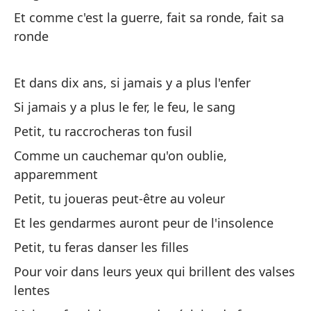
Et comme c'est la guerre, fait sa ronde, fait sa
ronde
Un
Et dans dix ans, si jamais y a plus l'enfer
Un
Si jamais y a plus le fer, le feu, le sang
Un
Petit, tu raccrocheras ton fusil
Un
Comme un cauchemar qu'on oublie,
apparemment
Pu
su
Petit, tu joueras peut-être au voleur
Et les gendarmes auront peur de l'insolence
Pe
Petit, tu feras danser les filles
Pr
Pour voir dans leurs yeux qui brillent des valses
lentes
Bi