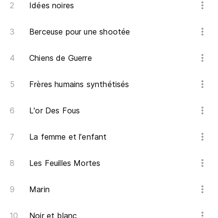
Idées noires
Pe
Berceuse pour une shootée
Y 
in
Chiens de Guerre
Et
Frères humains synthétisés
Pe
Pe
L'or Des Fous
Pa
La femme et l’enfant
Po
le
Les Feuilles Mortes
Pe
Marin
Ma
Noir et blanc