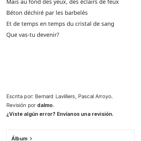
Mais au fond des yeux, des éclairs de feux
Y 
Béton déchiré par les barbelés
Et
Et de temps en temps du cristal de sang
Que vas-tu devenir?
Pe
Pe
Ve
Tu
Vi
Escrita por: Bernard Lavilliers, Pascal Arroyo.
Tu
Revisión por
dalmo
.
¿Viste algún error? Envíanos una revisión.
Co
Bé
Álbum