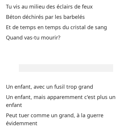
Un
Tu vis au milieu des éclairs de feux
De
Béton déchirés par les barbelés
de
Et de temps en temps du cristal de sang
De
Quand vas-tu mourir?
lo
Pr
Bi
Y 
Un enfant, avec un fusil trop grand
Et
Un enfant, mais apparemment c'est plus un
enfant
Pe
Peut tuer comme un grand, à la guerre
Pe
évidemment