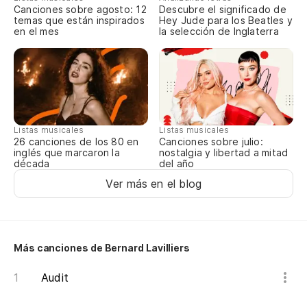
Et
Canciones sobre agosto: 12
Descubre el significado de
temas que están inspirados
Hey Jude para los Beatles y
en el mes
la selección de Inglaterra
Y 
Et
Si
Si 
Listas musicales
Listas musicales
Canciones sobre julio:
26 canciones de los 80 en
nostalgia y libertad a mitad
inglés que marcaron la
del año
Pe
década
Ver más en el blog
Pe
Co
a
Más canciones de Bernard Lavilliers
Co
Audit
Pe