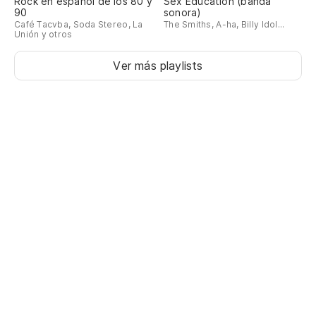
Rock en español de los 80 y
Sex Education (banda
90
sonora)
Café Tacvba, Soda Stereo, La
The Smiths, A-ha, Billy Idol...
Unión y otros
Ver más playlists