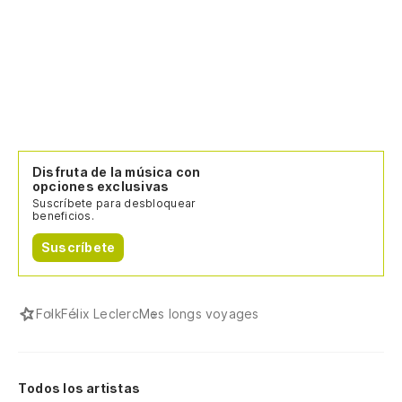
Ah
Si
Si
Re
Disfruta de la música con
opciones exclusivas
Ir
Suscríbete para desbloquear
beneficios.
No
Suscríbete
Folk
Félix Leclerc
Mes longs voyages
Todos los artistas