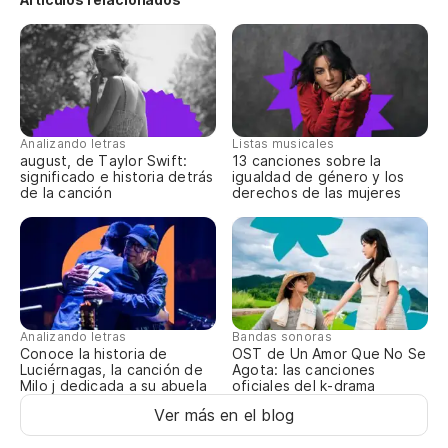
Ce
Ca
M
Analizando letras
Listas musicales
august, de Taylor Swift:
13 canciones sobre la
significado e historia detrás
igualdad de género y los
de la canción
derechos de las mujeres
Pe
Ma
Es
J'
Analizando letras
Bandas sonoras
Conoce la historia de
OST de Un Amor Que No Se
Luciérnagas, la canción de
Agota: las canciones
Ha
Milo j dedicada a su abuela
oficiales del k-drama
Ver más en el blog
Y 