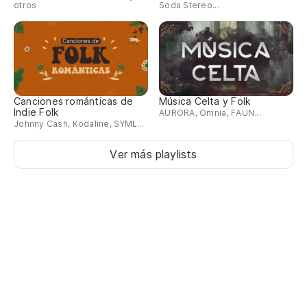
otros
Soda Stereo...
Qu
Es
En
Canciones románticas de
Música Celta y Folk
Fa
Indie Folk
AURORA, Omnia, FAUN...
Johnny Cash, Kodaline, SYML...
Lo
Ver más playlists
Es
En
Lo
Ce