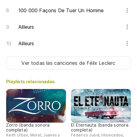
Pe
100 000 Façons De Tuer Un Homme
Y 
Ailleurs
Ah
Ailleurs
Y 
Ver todas las canciones
de Félix Leclerc
Qu
Playlists relacionadas
Qu
Co
De
Zorro (banda sonora
El Eternauta (banda sonora
completa)
completa)
Keith Urban, Morat, Juanes y
Federico Jusid, Intoxicados,