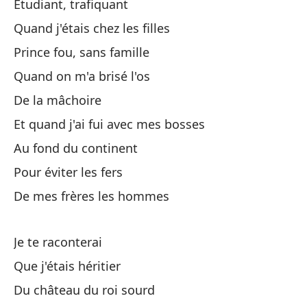
Étudiant, trafiquant
Quand j'étais chez les filles
Y 
Prince fou, sans famille
A 
Quand on m'a brisé l'os
De la mâchoire
Mi
Et quand j'ai fui avec mes bosses
Au fond du continent
Cu
Pour éviter les fers
De mes frères les hommes
De
Pi
Je te raconterai
Cu
Que j'étais héritier
Qu
Du château du roi sourd