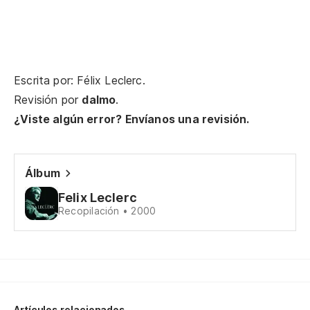
Le
El
Escrita por: Félix Leclerc.
Pe
Revisión por
dalmo
.
¿Viste algún error? Envíanos una revisión.
Pe
Álbum
Re
Felix Leclerc
Recopilación • 2000
A 
À 
O
Artículos relacionados