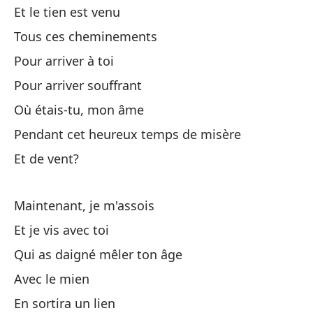
Et le tien est venu
Tous ces cheminements
To
Pour arriver à toi
En
Pour arriver souffrant
Où étais-tu, mon âme
Co
Pendant cet heureux temps de misère
Et de vent?
Fu
Fo
Maintenant, je m'assois
Fu
Et je vis avec toi
Qui as daigné mêler ton âge
La
Avec le mien
En sortira un lien
Qu