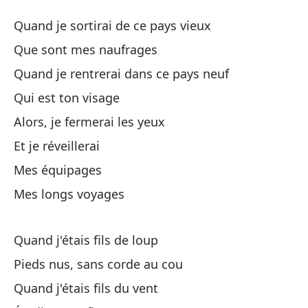
Mi
Quand je sortirai de ce pays vieux
M
Que sont mes naufrages
Quand je rentrerai dans ce pays neuf
Cu
Qui est ton visage
Qu
Alors, je fermerai les yeux
¿Q
Et je réveillerai
Mes équipages
Cu
Mes longs voyages
Qu
¿C
Quand j'étais fils de loup
Pieds nus, sans corde au cou
En
Quand j'étais fils du vent
Al