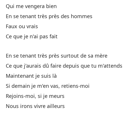
Qui me vengera bien
Qu
En se tenant très près des hommes
Qu
Faux ou vrais
Ce que je n'ai pas fait
La
En se tenant très près surtout de sa mère
La
Ce que j'aurais dû faire depuis que tu m'attends
Maintenant je suis là
Lo
Si demain je m'en vas, retiens-moi
Le
Rejoins-moi, si je meurs
La
Nous irons vivre ailleurs
Le
La