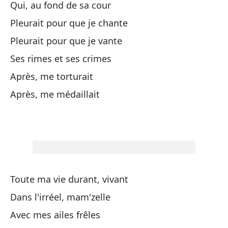
Qui, au fond de sa cour
Es
Pleurait pour que je chante
Cu
Pleurait pour que je vante
Ses rimes et ses crimes
Qu
Après, me torturait
Pr
Après, me médaillait
Cu
Qu
De
Toute ma vie durant, vivant
Y 
Dans l'irréel, mam'zelle
Et
Avec mes ailes frêles