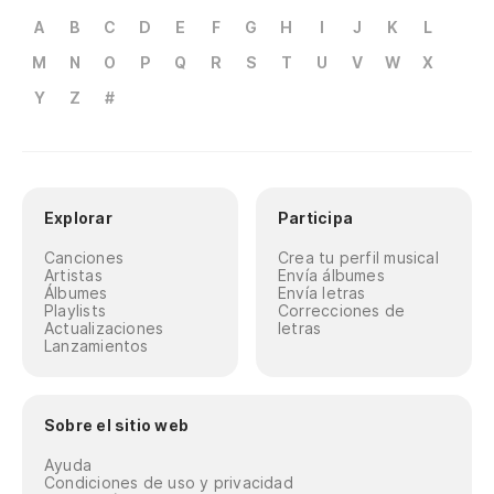
A
B
C
D
E
F
G
H
I
J
K
L
M
N
O
P
Q
R
S
T
U
V
W
X
Y
Z
#
Explorar
Participa
Canciones
Crea tu perfil musical
Artistas
Envía álbumes
Álbumes
Envía letras
Playlists
Correcciones de
Actualizaciones
letras
Lanzamientos
Sobre el sitio web
Ayuda
Condiciones de uso y privacidad