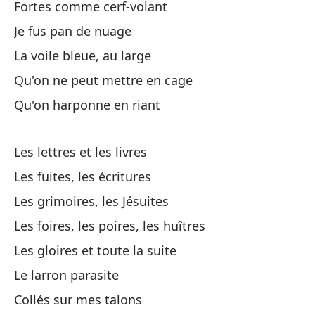
Al
Fortes comme cerf-volant
Je fus pan de nuage
Pa
La voile bleue, au large
Qu'on ne peut mettre en cage
De
Qu'on harponne en riant
De
Les lettres et les livres
Te
Les fuites, les écritures
Qu
Les grimoires, les Jésuites
Les foires, les poires, les huîtres
De
Les gloires et toute la suite
Le larron parasite
Qu
Collés sur mes talons
Qu