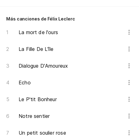
Po
Más canciones de Félix Leclerc
Pa
La mort de l'ours
Y 
La Fille De L'île
To
Dialogue D'Amoureux
Pa
Echo
Pa
Le P'tit Bonheur
¿D
Notre sentier
Du
Un petit soulier rose