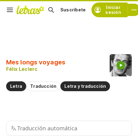
Iniciar
Suscríbete
sesión
Copiar fragmento
Copiar toda la letra
Mes longs voyages
Practicar la pronunciación de
Félix Leclerc
Comentar sobre este fragmento
Letra
Traducción
Letra y traducción
Traducción automática