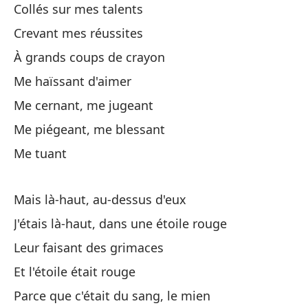
Collés sur mes talents
Ll
Crevant mes réussites
Pl
À grands coups de crayon
Me haïssant d'aimer
Ll
Me cernant, me jugeant
Pl
Me piégeant, me blessant
Su
Me tuant
De
Mais là-haut, au-dessus d'eux
J'étais là-haut, dans une étoile rouge
De
Leur faisant des grimaces
Et l'étoile était rouge
Parce que c'était du sang, le mien