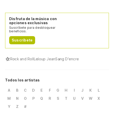
Disfruta de la música con
opciones exclusivas
Suscríbete para desbloquear
beneficios.
Suscríbete
Rock and Roll
Leloup Jean
Sang D'encre
Todos los artistas
A
B
C
D
E
F
G
H
I
J
K
L
M
N
O
P
Q
R
S
T
U
V
W
X
Y
Z
#