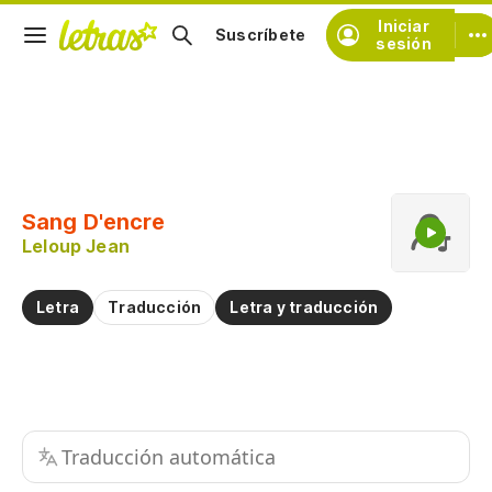
Iniciar
Suscríbete
sesión
Copiar fragmento
Copiar toda la letra
Sang D'encre
Practicar la pronunciación de
Leloup Jean
Comentar sobre este fragmento
Letra
Traducción
Letra y traducción
Traducción automática