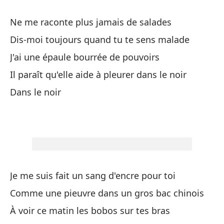
pe
Ne me raconte plus jamais de salades
en
es
Dis-moi toujours quand tu te sens malade
má
J'ai une épaule bourrée de pouvoirs
pr
Il paraît qu'elle aide à pleurer dans le noir
vu
Dans le noir
bi
en
gr
br
en
la
pa
Je me suis fait un sang d'encre pour toi
Pr
Comme une pieuvre dans un gros bac chinois
la
À voir ce matin les bobos sur tes bras
un