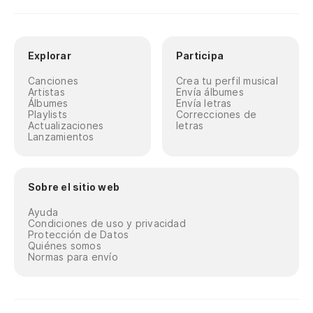
Explorar
Participa
Canciones
Crea tu perfil musical
Artistas
Envía álbumes
Álbumes
Envía letras
Playlists
Correcciones de
Actualizaciones
letras
Lanzamientos
Sobre el sitio web
Ayuda
Condiciones de uso y privacidad
Protección de Datos
Quiénes somos
Normas para envío