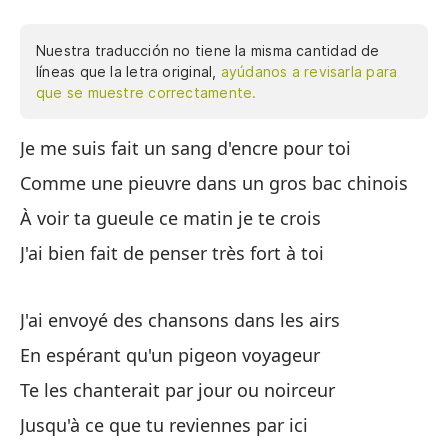
Nuestra traducción no tiene la misma cantidad de
líneas que la letra original,
ayúdanos a revisarla para
que se muestre correctamente.
Je me suis fait un sang d'encre pour toi
Hi
en
Comme une pieuvre dans un gros bac chinois
ma
À voir ta gueule ce matin je te crois
fu
J'ai bien fait de penser très fort à toi
qu
os
di
J'ai envoyé des chansons dans les airs
te
En espérant qu'un pigeon voyageur
ay
Te les chanterait par jour ou noirceur
hi
pu
Jusqu'à ce que tu reviennes par ici
ma