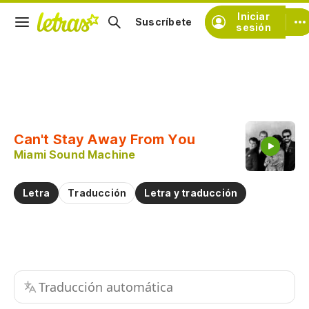
Iniciar
Suscríbete
sesión
Copiar fragmento
Copiar toda la letra
Can't Stay Away From You
Practicar la pronunciación de
Miami Sound Machine
Comentar sobre este fragmento
Letra
Traducción
Letra y traducción
Traducción automática