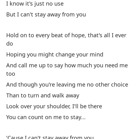
I know it's just no use
Sé
But I can't stay away from you
Pe
Hold on to every beat of hope, that's all I ever
Me
do
to
Hoping you might change your mind
Es
And call me up to say how much you need me
Y 
too
t
And though you're leaving me no other choice
Y 
Than to turn and walk away
Qu
Look over your shoulder, I'll be there
Mi
You can count on me to stay...
Pu
'Cause I can't stay away from you
Po