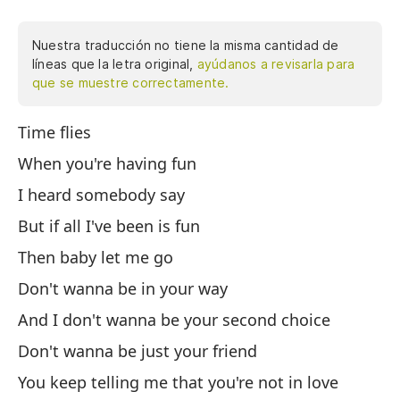
Nuestra traducción no tiene la misma cantidad de
líneas que la letra original,
ayúdanos a revisarla para
que se muestre correctamente.
Time flies
El
When you're having fun
Cu
I heard somebody say
Es
But if all I've been is fun
Pe
Then baby let me go
En
Don't wanna be in your way
No
And I don't wanna be your second choice
Y 
Don't wanna be just your friend
No
You keep telling me that you're not in love
Si