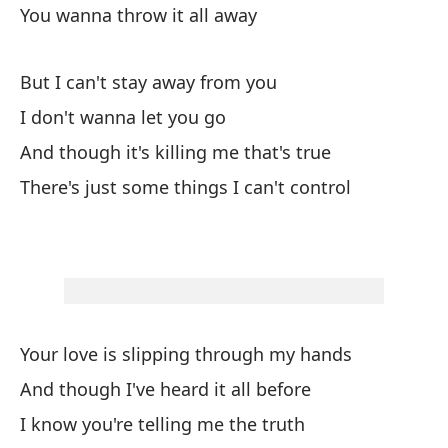
You wanna throw it all away
Qu
But I can't stay away from you
Pe
I don't wanna let you go
No
And though it's killing me that's true
Y 
There's just some things I can't control
Ha
Your love is slipping through my hands
Tu
And though I've heard it all before
Y 
I know you're telling me the truth
Sé