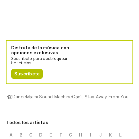
Disfruta de la música con
opciones exclusivas
Suscríbete para desbloquear
beneficios.
Suscríbete
Dance
Miami Sound Machine
Can't Stay Away From You
Todos los artistas
A
B
C
D
E
F
G
H
I
J
K
L