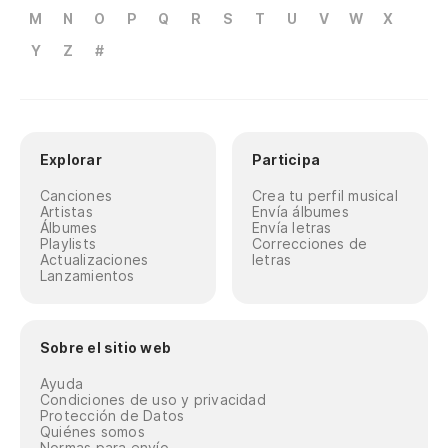
M
N
O
P
Q
R
S
T
U
V
W
X
Y
Z
#
Explorar
Participa
Canciones
Crea tu perfil musical
Artistas
Envía álbumes
Álbumes
Envía letras
Playlists
Correcciones de
Actualizaciones
letras
Lanzamientos
Sobre el sitio web
Ayuda
Condiciones de uso y privacidad
Protección de Datos
Quiénes somos
Normas para envío