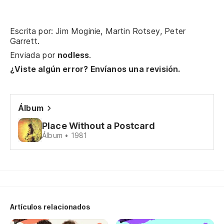
Má
Escrita por: Jim Moginie, Martin Rotsey, Peter
Garrett.
Enviada por
nodless
.
Si
¿Viste algún error? Envíanos una revisión.
No
Do
Álbum
Place Without a Postcard
No
Álbum • 1981
Ni
Ni
Artículos relacionados
Ni