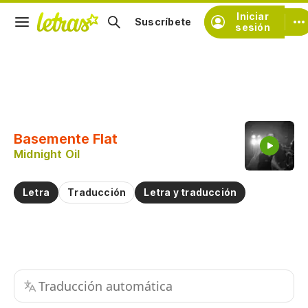
Iniciar
Suscríbete
sesión
Copiar fragmento
Copiar toda la letra
Basemente Flat
Practicar la pronunciación de
Midnight Oil
Comentar sobre este fragmento
Letra
Traducción
Letra y traducción
Traducción automática