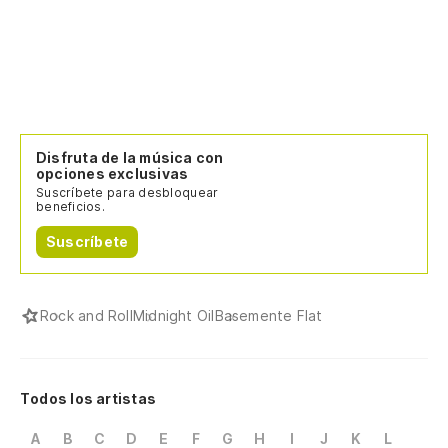
Disfruta de la música con
opciones exclusivas
Suscríbete para desbloquear
beneficios.
Suscríbete
Rock and Roll
Midnight Oil
Basemente Flat
Todos los artistas
A
B
C
D
E
F
G
H
I
J
K
L