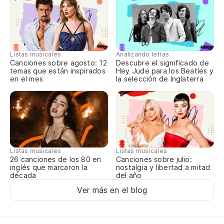
No
No
Listas musicales
Analizando letras
Canciones sobre agosto: 12
Descubre el significado de
temas que están inspirados
Hey Jude para los Beatles y
en el mes
la selección de Inglaterra
No
No
Y 
Listas musicales
Listas musicales
Canciones sobre julio:
26 canciones de los 80 en
nostalgia y libertad a mitad
inglés que marcaron la
No
del año
década
Ver más en el blog
No