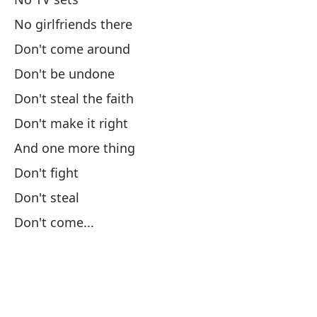
No girlfriends there
De
Don't come around
Mu
Don't be undone
Em
Don't steal the faith
Pa
Don't make it right
And one more thing
El
Don't fight
Th
Don't steal
La
Don't come...
Pe
Me
Dr