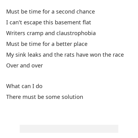
S
Must be time for a second chance
B
I can't escape this basement flat
Writers cramp and claustrophobia
De
Must be time for a better place
Mu
My sink leaks and the rats have won the race
No
Over and over
d
I 
What can I do
There must be some solution
Ca
Wr
De
Mu