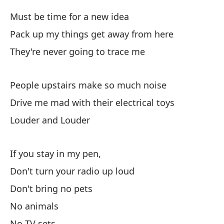
Must be time for a new idea
Mi
ca
Pack up my things get away from here
My
They're never going to trace me
Un
People upstairs make so much noise
Drive me mad with their electrical toys
¿Q
Louder and Louder
De
If you stay in my pen,
Th
Don't turn your radio up loud
Don't bring no pets
No animals
No TV sets