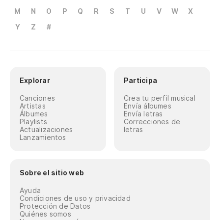
M
N
O
P
Q
R
S
T
U
V
W
X
Y
Z
#
Explorar
Participa
Canciones
Crea tu perfil musical
Artistas
Envía álbumes
Álbumes
Envía letras
Playlists
Correcciones de
Actualizaciones
letras
Lanzamientos
Sobre el sitio web
Ayuda
Condiciones de uso y privacidad
Protección de Datos
Quiénes somos