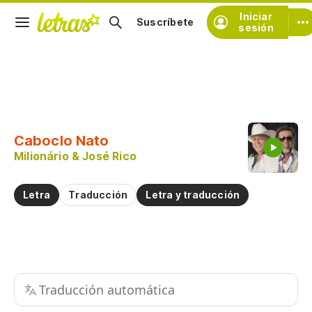
Iniciar
Suscríbete
sesión
Copiar fragmento
Copiar toda la letra
Caboclo Nato
Practicar la pronunciación de
Milionário & José Rico
Comentar sobre este fragmento
Letra
Traducción
Letra y traducción
Traducción automática