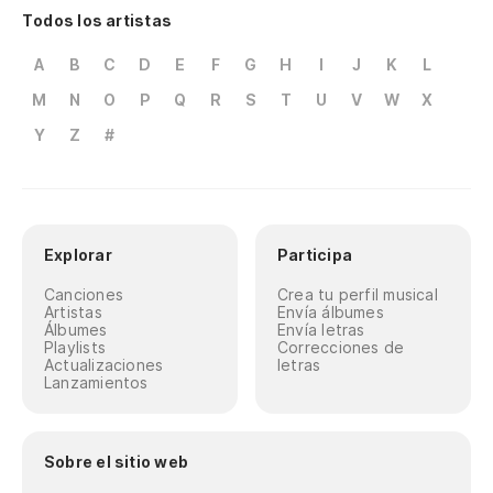
Todos los artistas
A
B
C
D
E
F
G
H
I
J
K
L
M
N
O
P
Q
R
S
T
U
V
W
X
Y
Z
#
Explorar
Participa
Canciones
Crea tu perfil musical
Artistas
Envía álbumes
Álbumes
Envía letras
Playlists
Correcciones de
Actualizaciones
letras
Lanzamientos
Sobre el sitio web