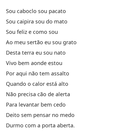
C
Sou caboclo sou pacato
C
Sou caipira sou do mato
Sou feliz e como sou
So
Ao meu sertão eu sou grato
So
Desta terra eu sou nato
So
Vivo bem aonde estou
Por aqui não tem assalto
So
Quando o calor está alto
Não precisa cão de alerta
A 
Para levantar bem cedo
Ao
Deito sem pensar no medo
De
Durmo com a porta aberta.