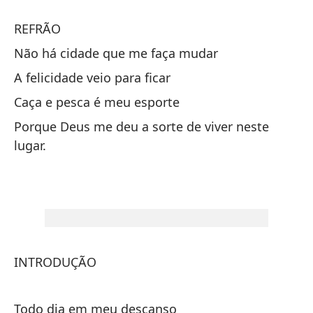
Vi
REFRÃO
Po
Não há cidade que me faça mudar
A felicidade veio para ficar
Cu
Caça e pesca é meu esporte
Porque Deus me deu a sorte de viver neste
No
lugar.
Nã
Pa
Me
INTRODUÇÃO
De
Du
Todo dia em meu descanso