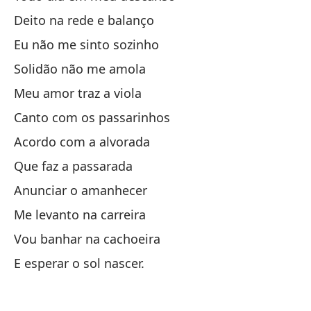
Du
Deito na rede e balanço
Eu não me sinto sozinho
C
Solidão não me amola
Meu amor traz a viola
No
Canto com os passarinhos
Nã
Acordo com a alvorada
La
Que faz a passarada
A 
Anunciar o amanhecer
Me levanto na carreira
Ca
Vou banhar na cachoeira
Ca
E esperar o sol nascer.
Po
lu