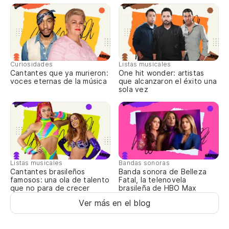
La
Mi
Curiosidades
Listas musicales
Cantantes que ya murieron:
One hit wonder: artistas
Ca
voces eternas de la música
que alcanzaron el éxito una
sola vez
De
Qu
Listas musicales
Bandas sonoras
An
Cantantes brasileños
Banda sonora de Belleza
famosos: una ola de talento
Fatal, la telenovela
que no para de crecer
brasileña de HBO Max
Me
Ver más en el blog
Vo