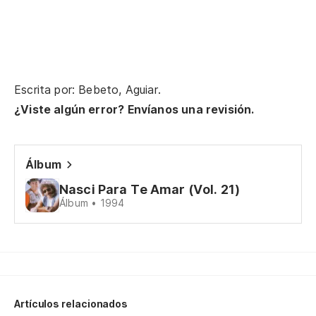
Po
Escrita por: Bebeto, Aguiar.
¿Viste algún error? Envíanos una revisión.
I
Álbum
Ca
Nasci Para Te Amar (Vol. 21)
To
Álbum • 1994
Me
De
No
Artículos relacionados