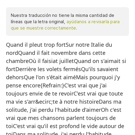
Nuestra traducción no tiene la misma cantidad de
líneas que la letra original,
ayúdanos a revisarla para
que se muestre correctamente.
Quand il pleut trop fortSur notre Italie du
Cu
nordQuand il fait novembre dans cette
En
chambreOù il faisiat juilletQuand on s'aimait si
Cu
fortDerrière les volets fermésQu'ils savaient
Do
dehorsQue l'on s'était aiméMais pourquoi j'y
pense encore{Refrain:}C'est vrai que j'ai
C
toujours envie de te revoirC'est vrai que toute
De
ma vie s'arr&ecirc;te à notre histoireDans ma
Qu
solitude, j'ai perdu l'habitude d'aimerOh c'est
vrai que mes chansons parlent toujours de
Q
toiC'est vrai qu'il est profond le vide autour de
Pe
toiDans ma solitude, j'ai perdu l'habitude