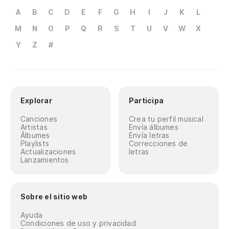
A
B
C
D
E
F
G
H
I
J
K
L
M
N
O
P
Q
R
S
T
U
V
W
X
Y
Z
#
Explorar
Participa
Canciones
Crea tu perfil musical
Artistas
Envía álbumes
Álbumes
Envía letras
Playlists
Correcciones de
Actualizaciones
letras
Lanzamientos
Sobre el sitio web
Ayuda
Condiciones de uso y privacidad