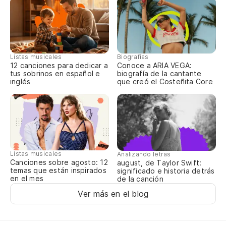
Listas musicales
Biografías
12 canciones para dedicar a
Conoce a ARIA VEGA:
Sé
tus sobrinos en español e
biografía de la cantante
inglés
que creó el Costeñita Core
Es
Do
Lo
Mi
Listas musicales
Analizando letras
Canciones sobre agosto: 12
august, de Taylor Swift:
temas que están inspirados
significado e historia detrás
{R
en el mes
de la canción
Ver más en el blog