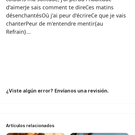
d'aimerJe sais comment te direCes matins
{E
désenchantésOù j'ai peur d'écrireCe que je vais
chanterPeur de m'entendre mentir{au
Es
Refrain}...
a 
Es
nu
En
a
Oh
de
¿Viste algún error? Envíanos una revisión.
Es
ti
En
a
Artículos relacionados