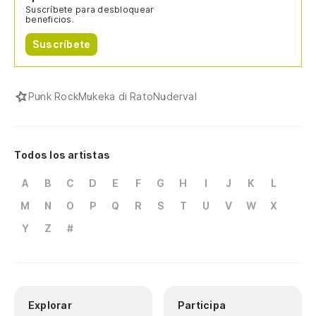
Suscríbete para desbloquear
beneficios.
Suscríbete
Punk Rock
Mukeka di Rato
Nuderval
Todos los artistas
A
B
C
D
E
F
G
H
I
J
K
L
M
N
O
P
Q
R
S
T
U
V
W
X
Y
Z
#
Explorar
Participa