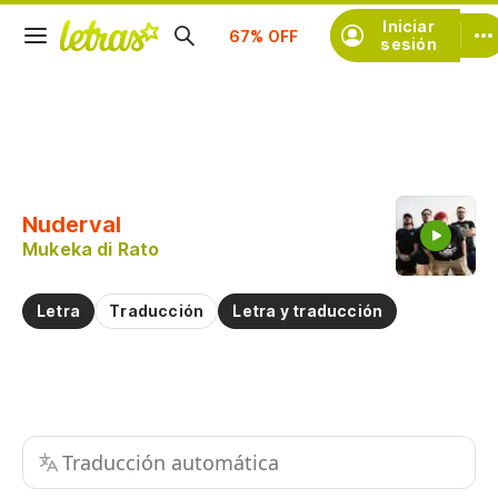
Suscríbete
Iniciar
sesión
Copiar fragmento
Copiar toda la letra
Nuderval
Practicar la pronunciación de
Mukeka di Rato
Comentar sobre este fragmento
Letra
Traducción
Letra y traducción
Traducción automática