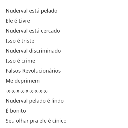
D
Nuderval está pelado
N
Ele é Livre
Nuderval está cercado
Nu
Isso é triste
É 
Nuderval discriminado
Isso é crime
Nu
Falsos Revolucionários
Me deprimem
Es
-x-x-x-x-x-x-x-x-x-
Nu
Nuderval pelado é lindo
É bonito
Es
Seu olhar pra ele é cínico