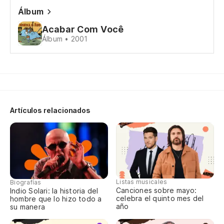
Álbum
Si
Acabar Com Você
Álbum • 2001
Ta
¿H
A 
Artículos relacionados
Listas musicales
Biografías
Canciones sobre mayo:
Indio Solari: la historia del
celebra el quinto mes del
hombre que lo hizo todo a
año
su manera