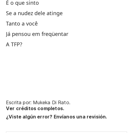
É o que sinto
Fa
Se a nudez dele atinge
Tanto a você
M
Já pensou em freqüentar
-x
A TFP?
Nu
Nu
Es
Tu
Escrita por: Mukeka Di Rato.
Ver créditos completos.
Se
¿Viste algún error? Envíanos una revisión.
Es