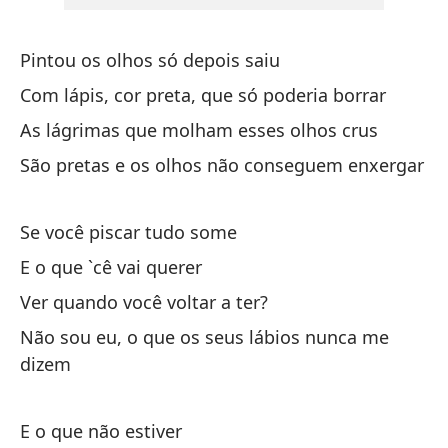
Si
Pintou os olhos só depois saiu
Se
Com lápis, cor preta, que só poderia borrar
As lágrimas que molham esses olhos crus
¿Y
São pretas e os olhos não conseguem enxergar
¿V
Se você piscar tudo some
Ve
E o que `cê vai querer
No
Ver quando você voltar a ter?
Nã
Não sou eu, o que os seus lábios nunca me
dizem
E o que não estiver