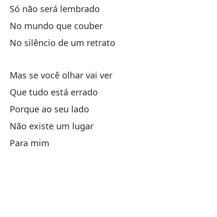
Só não será lembrado
Se
No mundo que couber
Pi
No silêncio de um retrato
Co
di
Mas se você olhar vai ver
Co
Que tudo está errado
Porque ao seu lado
La
Não existe um lugar
As
Para mim
So
Sã
Si