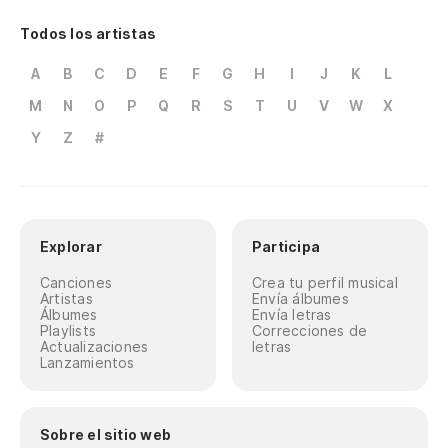
Todos los artistas
A
B
C
D
E
F
G
H
I
J
K
L
M
N
O
P
Q
R
S
T
U
V
W
X
Y
Z
#
Explorar
Participa
Canciones
Crea tu perfil musical
Artistas
Envía álbumes
Álbumes
Envía letras
Playlists
Correcciones de
Actualizaciones
letras
Lanzamientos
Sobre el sitio web