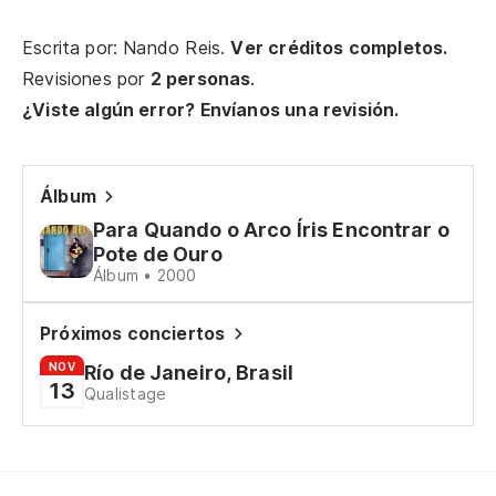
Se
Escrita por: Nando Reis.
Ver créditos completos.
¿Y
Revisiones por
2 personas
.
¿Viste algún error? Envíanos una revisión.
¿V
Ve
Álbum
Para Quando o Arco Íris Encontrar o
No
Pote de Ouro
Nã
Álbum • 2000
Próximos conciertos
Y 
NOV
Río de Janeiro, Brasil
13
Qualistage
Si
Só