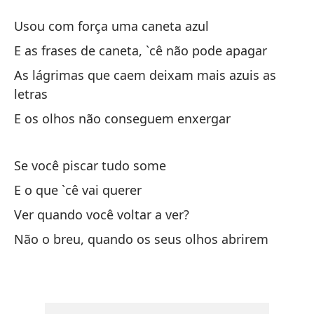
Fr
Usou com força uma caneta azul
Fr
E as frases de caneta, `cê não pode apagar
As lágrimas que caem deixam mais azuis as
Us
letras
Us
E os olhos não conseguem enxergar
Y 
Se você piscar tudo some
E 
E o que `cê vai querer
La
Ver quando você voltar a ver?
se
Não o breu, quando os seus olhos abrirem
As
Y 
E 