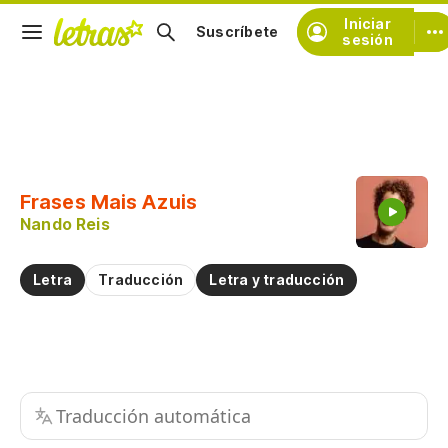
Iniciar
Suscríbete
sesión
Copiar fragmento
Copiar toda la letra
Frases Mais Azuis
Practicar la pronunciación de
Nando Reis
Comentar sobre este fragmento
Letra
Traducción
Letra y traducción
Traducción automática