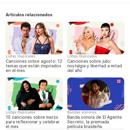
En
Artículos relacionados
En
No
Pe
Listas musicales
Listas musicales
Canciones sobre agosto: 12
Canciones sobre julio:
Qu
temas que están inspirados
nostalgia y libertad a mitad
en el mes
del año
Po
No
Listas musicales
Bandas sonoras
Pa
10 canciones sobre marzo
Banda sonora de El Agente
para reflexionar y celebrar
Secreto, la premiada
el mes
película brasileña