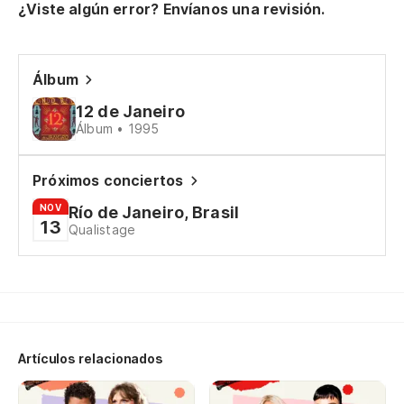
Ma
¿Viste algún error? Envíanos una revisión.
Cr
Álbum
Eu
12 de Janeiro
Álbum • 1995
Cr
Eu
Próximos conciertos
NOV
Río de Janeiro, Brasil
Cr
13
Qualistage
Eu
Qu
Artículos relacionados