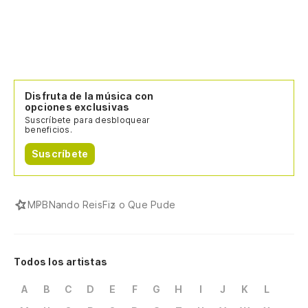
Disfruta de la música con
opciones exclusivas
Suscríbete para desbloquear
beneficios.
Suscríbete
MPB
Nando Reis
Fiz o Que Pude
Todos los artistas
A
B
C
D
E
F
G
H
I
J
K
L