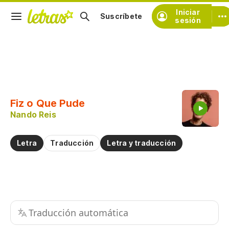
Iniciar
Suscríbete
sesión
Copiar fragmento
Copiar toda la letra
Fiz o Que Pude
Practicar la pronunciación de
Nando Reis
Comentar sobre este fragmento
Letra
Traducción
Letra y traducción
Traducción automática