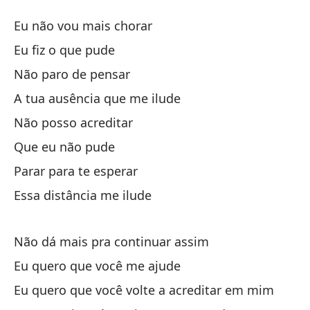
Hi
Eu não vou mais chorar
Fi
Eu fiz o que pude
Não paro de pensar
No
A tua ausência que me ilude
Hi
Não posso acreditar
Que eu não pude
No
Parar para te esperar
Essa distância me ilude
En
A 
Não dá mais pra continuar assim
No
Eu quero que você me ajude
Eu quero que você volte a acreditar em mim
Qu