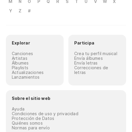
M
N
O
P
Q
R
S
T
U
V
W
X
Y
Z
#
Explorar
Participa
Canciones
Crea tu perfil musical
Artistas
Envía álbumes
Álbumes
Envía letras
Playlists
Correcciones de
Actualizaciones
letras
Lanzamientos
Sobre el sitio web
Ayuda
Condiciones de uso y privacidad
Protección de Datos
Quiénes somos
Normas para envío