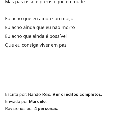
Mas para isso é preciso que eu mude
De
Eu acho que eu ainda sou moço
Es
Eu acho ainda que eu não morro
Eu acho que ainda é possível
Que eu consiga viver em paz
Ya
Nã
Qu
Qu
Eu
Escrita por: Nando Reis.
Ver créditos completos.
Enviada por
Marcelo
.
Pe
Revisiones por
4 personas
.