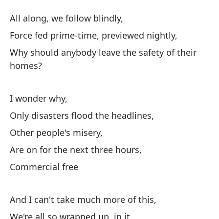
Si
All along, we follow blindly,
N
Force fed prime-time, previewed nightly,
Why should anybody leave the safety of their
To
homes?
Al
I wonder why,
Al
ho
Only disasters flood the headlines,
no
Other people's misery,
Fo
Are on for the next three hours,
Commercial free
¿P
se
Wh
And I can't take much more of this,
We're all so wrapped up, in it,