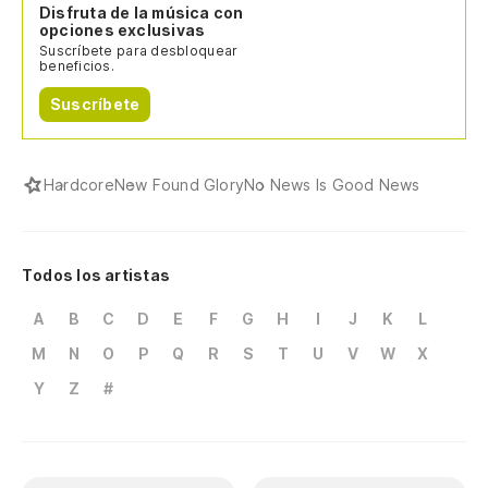
Disfruta de la música con
opciones exclusivas
Suscríbete para desbloquear
beneficios.
Suscríbete
Hardcore
New Found Glory
No News Is Good News
Todos los artistas
A
B
C
D
E
F
G
H
I
J
K
L
M
N
O
P
Q
R
S
T
U
V
W
X
Y
Z
#