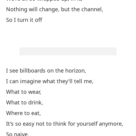
Me
Nothing will change, but the channel,
So I turn it off
So
On
La
Ot
I see billboards on the horizon,
Es
I can imagine what they'll tell me,
ho
What to wear,
Ar
What to drink,
Si
Where to eat,
It's so easy not to think for yourself anymore,
Y 
So naive,