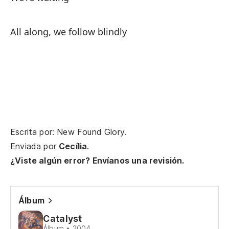
I 
All along, we follow blindly
Pu
I 
Qu
Qu
Escrita por: New Found Glory.
Dó
Enviada por
Cecília
.
¿Viste algún error? Envíanos una revisión.
Es
It
Álbum
Ta
Catalyst
Álbum • 2004