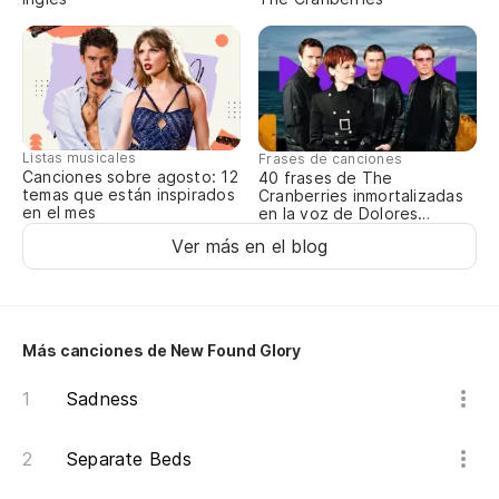
To
To
No
Listas musicales
Frases de canciones
Canciones sobre agosto: 12
40 frases de The
temas que están inspirados
Cranberries inmortalizadas
Qu
en el mes
en la voz de Dolores
O’Riordan
Ver más en el blog
Es
Es
Más canciones de New Found Glory
Sadness
To
Separate Beds
Al