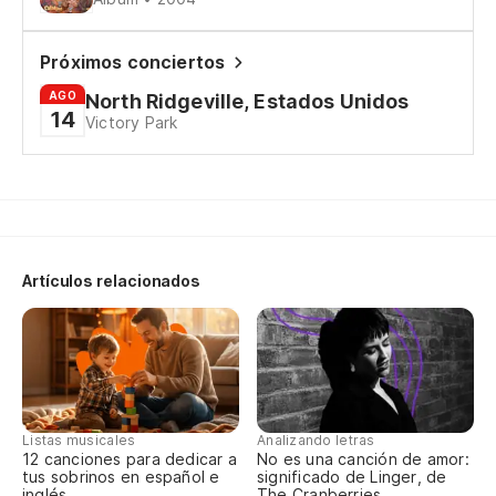
Ya
Próximos conciertos
Yo
AGO
North Ridgeville, Estados Unidos
14
Victory Park
Y 
An
Es
We
Artículos relacionados
Na
No
As
Listas musicales
Analizando letras
12 canciones para dedicar a
No es una canción de amor:
tus sobrinos en español e
significado de Linger, de
inglés
The Cranberries