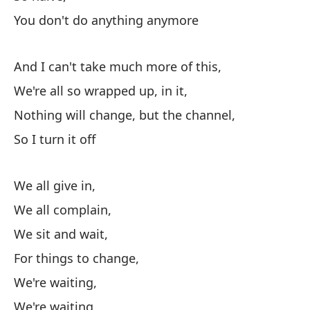
You don't do anything anymore
An
Es
And I can't take much more of this,
We
We're all so wrapped up, in it,
Na
Nothing will change, but the channel,
So I turn it off
No
As
We all give in,
We all complain,
We sit and wait,
For things to change,
We're waiting,
Ve
We're waiting