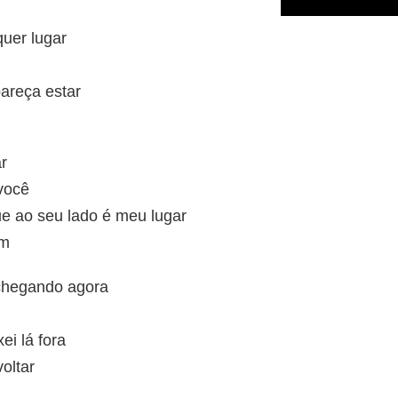
uer lugar
pareça estar
ar
você
ue ao seu lado é meu lugar
ém
chegando agora
ei lá fora
oltar