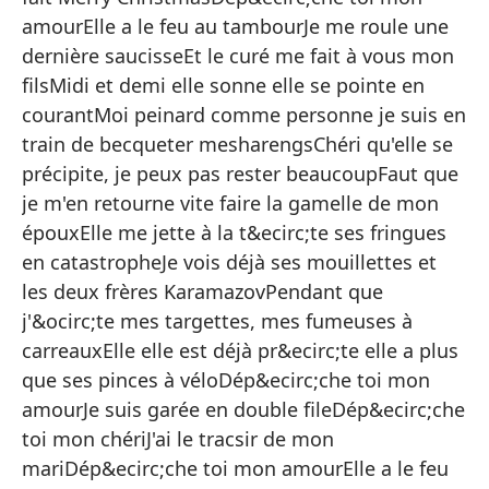
Al
amourElle a le feu au tambourJe me roule une
dernière saucisseEt le curé me fait à vous mon
Y 
filsMidi et demi elle sonne elle se pointe en
ca
courantMoi peinard comme personne je suis en
Ap
train de becqueter mesharengsChéri qu'elle se
Es
précipite, je peux pas rester beaucoupFaut que
Y 
je m'en retourne vite faire la gamelle de mon
épouxElle me jette à la t&ecirc;te ses fringues
El
en catastropheJe vois déjà ses mouillettes et
Ap
les deux frères KaramazovPendant que
El
j'&ocirc;te mes targettes, mes fumeuses à
carreauxElle elle est déjà pr&ecirc;te elle a plus
Me
que ses pinces à véloDép&ecirc;che toi mon
Y 
amourJe suis garée en double fileDép&ecirc;che
Me
toi mon chériJ'ai le tracsir de mon
mariDép&ecirc;che toi mon amourElle a le feu
Yo