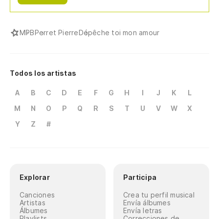
MPB
Perret Pierre
Dépêche toi mon amour
Todos los artistas
A
B
C
D
E
F
G
H
I
J
K
L
M
N
O
P
Q
R
S
T
U
V
W
X
Y
Z
#
Explorar
Participa
Canciones
Crea tu perfil musical
Artistas
Envía álbumes
Álbumes
Envía letras
Playlists
Correcciones de