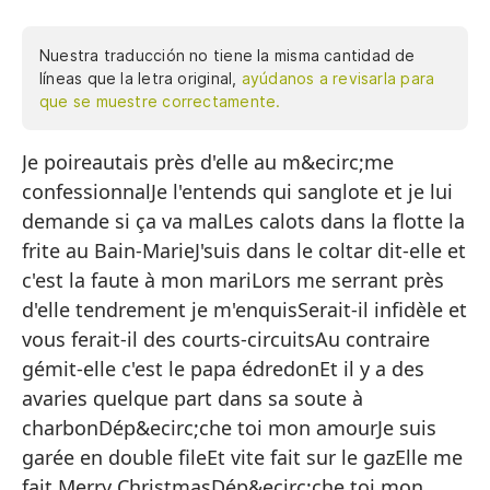
Nuestra traducción no tiene la misma cantidad de
líneas que la letra original,
ayúdanos a revisarla para
que se muestre correctamente.
Je poireautais près d'elle au m&ecirc;me
Yo
confessionnalJe l'entends qui sanglote et je lui
co
demande si ça va malLes calots dans la flotte la
La
frite au Bain-MarieJ'suis dans le coltar dit-elle et
m
c'est la faute à mon mariLors me serrant près
Lo
d'elle tendrement je m'enquisSerait-il infidèle et
Ma
vous ferait-il des courts-circuitsAu contraire
Es
gémit-elle c'est le papa édredonEt il y a des
m
avaries quelque part dans sa soute à
charbonDép&ecirc;che toi mon amourJe suis
Al
garée en double fileEt vite fait sur le gazElle me
¿E
fait Merry ChristmasDép&ecirc;che toi mon