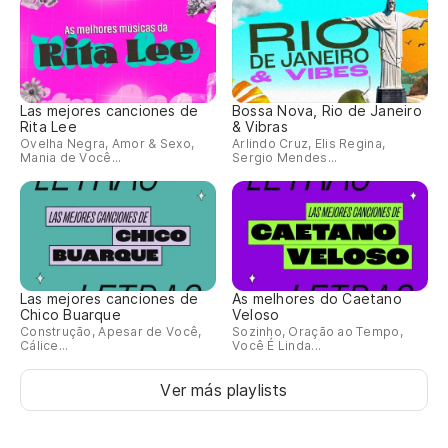
Las mejores canciones de
Bossa Nova, Rio de Janeiro
Rita Lee
& Vibras
Ovelha Negra, Amor & Sexo,
Arlindo Cruz, Elis Regina,
Mania de Você...
Sergio Mendes...
Las mejores canciones de
As melhores do Caetano
Chico Buarque
Veloso
Construção, Apesar de Você,
Sozinho, Oração ao Tempo,
Cálice...
Você É Linda...
Ver más playlists