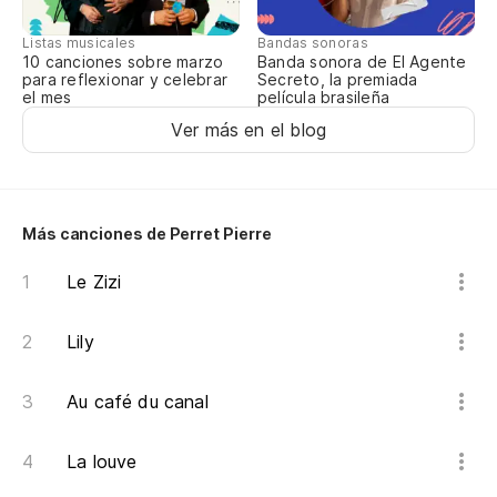
Ap
Listas musicales
Bandas sonoras
Es
10 canciones sobre marzo
Banda sonora de El Agente
para reflexionar y celebrar
Secreto, la premiada
Y 
el mes
película brasileña
Ver más en el blog
El
Ap
El
Más canciones de Perret Pierre
No
Le Zizi
No
Ap
Lily
Au café du canal
La louve