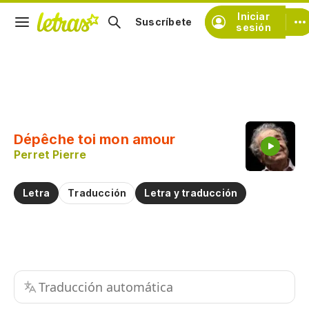
Iniciar
Suscríbete
sesión
Copiar fragmento
Copiar toda la letra
Dépêche toi mon amour
Practicar la pronunciación de
Perret Pierre
Comentar sobre este fragmento
Letra
Traducción
Letra y traducción
Traducción automática