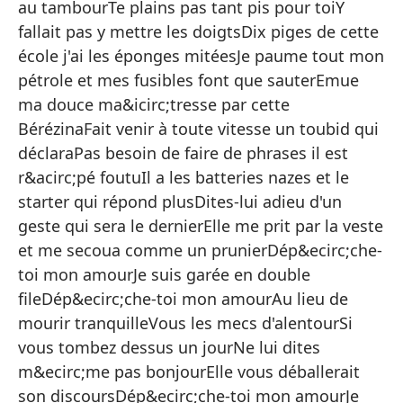
au tambourTe plains pas tant pis pour toiY
ar
fallait pas y mettre les doigtsDix piges de cette
Ca
école j'ai les éponges mitéesJe paume tout mon
m
pétrole et mes fusibles font que sauterEmue
Te
ma douce ma&icirc;tresse par cette
co
BérézinaFait venir à toute vitesse un toubid qui
Me
déclaraPas besoin de faire de phrases il est
r&acirc;pé foutuIl a les batteries nazes et le
Ya
starter qui répond plusDites-lui adieu d'un
K
geste qui sera le dernierElle me prit par la veste
Mi
et me secoua comme un prunierDép&ecirc;che-
fu
toi mon amourJe suis garée en double
El
fileDép&ecirc;che-toi mon amourAu lieu de
bi
mourir tranquilleVous les mecs d'alentourSi
vous tombez dessus un jourNe lui dites
Ap
m&ecirc;me pas bonjourElle vous déballerait
Es
son discoursDép&ecirc;che-toi mon amourJe