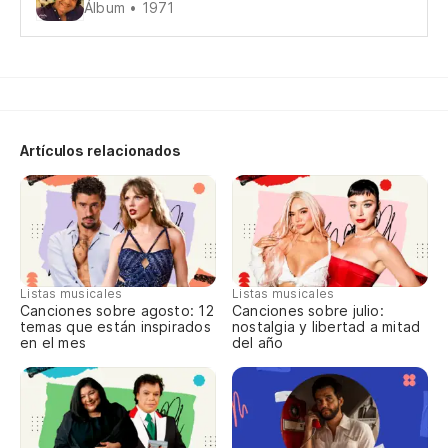
Álbum • 1971
Ti
no
Di
Me
ci
Artículos relacionados
Ap
Es
Ap
En
Listas musicales
Listas musicales
Canciones sobre agosto: 12
Canciones sobre julio:
Us
temas que están inspirados
nostalgia y libertad a mitad
en el mes
del año
Si
Ni
El