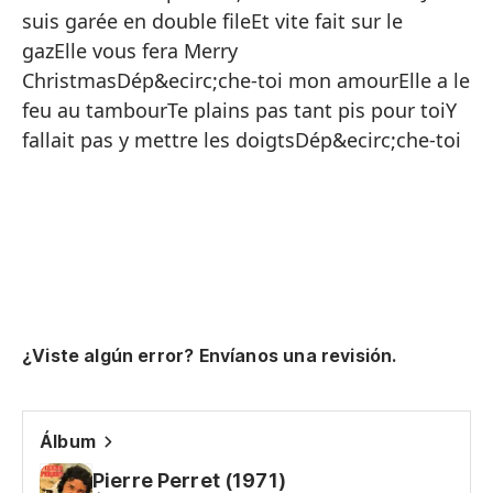
Ap
suis garée en double fileEt vite fait sur le
gazElle vous fera Merry
Te
ChristmasDép&ecirc;che-toi mon amourElle a le
Ap
feu au tambourTe plains pas tant pis pour toiY
El
fallait pas y mettre les doigtsDép&ecirc;che-toi
No
No
Di
de
Pi
Co
¿Viste algún error? Envíanos una revisión.
ca
Ha
Álbum
de
Pierre Perret (1971)
No