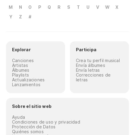
M
N
O
P
Q
R
S
T
U
V
W
X
Y
Z
#
Explorar
Participa
Canciones
Crea tu perfil musical
Artistas
Envía álbumes
Álbumes
Envía letras
Playlists
Correcciones de
Actualizaciones
letras
Lanzamientos
Sobre el sitio web
Ayuda
Condiciones de uso y privacidad
Protección de Datos
Quiénes somos