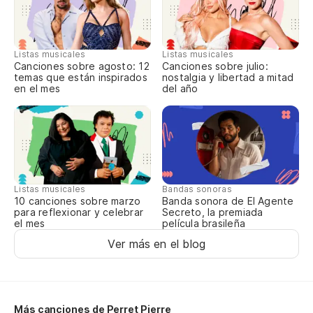
En
El
Listas musicales
Listas musicales
Aú
Canciones sobre agosto: 12
Canciones sobre julio:
Ba
temas que están inspirados
nostalgia y libertad a mitad
en el mes
del año
Pr
Ro
{R
Listas musicales
Bandas sonoras
Se
10 canciones sobre marzo
Banda sonora de El Agente
para reflexionar y celebrar
Secreto, la premiada
fa
el mes
película brasileña
Ki
Ver más en el blog
Sa
eq
Co
Más canciones de Perret Pierre