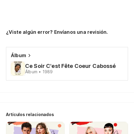
¿Viste algún error? Envíanos una revisión.
{R
Y 
Lo
Álbum
Cu
Ce Soir C'est Fête Coeur Cabossé
Álbum • 1989
Qu
Ro
Lo
Artículos relacionados
{R
Hé