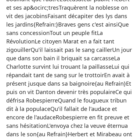
{E
et ses ap&ocirc;tresTraquèrent la noblesse on
vit des jacobinsFaisant décapiter des lys dans
Ge
les jardins{Refrain:}Braves gens c'est ainsiQue
En
sans concessionTout un peuple fitLa
Qu
RévolutionLe citoyen Marat en a fait tant
zigouillerQu'il laissait pas le sang caillerUn jour
La
que dans son bain il briquait sa carcasseLa
Y 
Charlotte survint lui trouant la paillasseLui qui
ab
répandait tant de sang sur le trottoirEn avait à
A 
présent jusque dans sa baignoire{au Refrain}Et
puis on vit Danton devenir très populaireCe qui
Ro
défrisa RobespierreQuand le fougueux tribun
ot
dit à la populaceQu'il fallait de l'audace et
El
encore de l'audaceRobespierre en fit preuve et
Pe
sans hésitationL'envoya chez la veuve éternua
De
dans le son{au Refrain}Herbert et Mirabeau ont