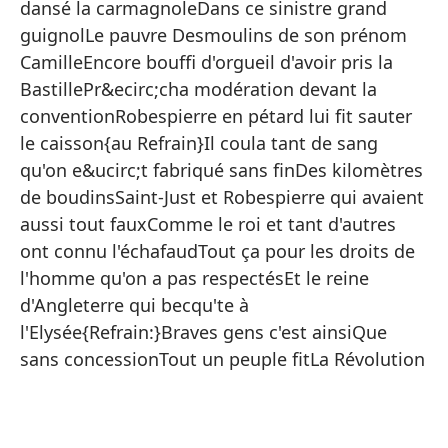
dansé la carmagnoleDans ce sinistre grand
guignolLe pauvre Desmoulins de son prénom
{E
CamilleEncore bouffi d'orgueil d'avoir pris la
Ge
BastillePr&ecirc;cha modération devant la
conventionRobespierre en pétard lui fit sauter
Qu
le caisson{au Refrain}Il coula tant de sang
To
qu'on e&ucirc;t fabriqué sans finDes kilomètres
La
de boudinsSaint-Just et Robespierre qui avaient
El
aussi tout fauxComme le roi et tant d'autres
ont connu l'échafaudTout ça pour les droits de
Qu
l'homme qu'on a pas respectésEt le reine
Un
d'Angleterre qui becqu'te à
Ch
l'Elysée{Refrain:}Braves gens c'est ainsiQue
sans concessionTout un peuple fitLa Révolution
Él
Ah