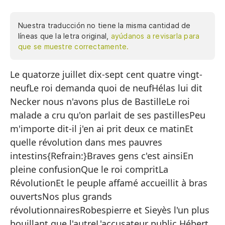
Nuestra traducción no tiene la misma cantidad de
líneas que la letra original,
ayúdanos a revisarla para
que se muestre correctamente.
Le quatorze juillet dix-sept cent quatre vingt-
El
neufLe roi demanda quoi de neufHélas lui dit
n
Necker nous n'avons plus de BastilleLe roi
El
malade a cru qu'on parlait de ses pastillesPeu
La
m'importe dit-il j'en ai prit deux ce matinEt
te
quelle révolution dans mes pauvres
El
intestins{Refrain:}Braves gens c'est ainsiEn
pa
pleine confusionQue le roi compritLa
RévolutionEt le peuple affamé accueillit à bras
No
ouvertsNos plus grands
Y 
révolutionnairesRobespierre et Sieyès l'un plus
bouillant que l'autreL'accusateur public Hébert