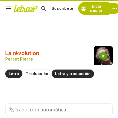
Iniciar
Suscríbete
sesión
Copiar fragmento
Copiar toda la letra
La révolution
Practicar la pronunciación de
Perret Pierre
Comentar sobre este fragmento
Letra
Traducción
Letra y traducción
Traducción automática