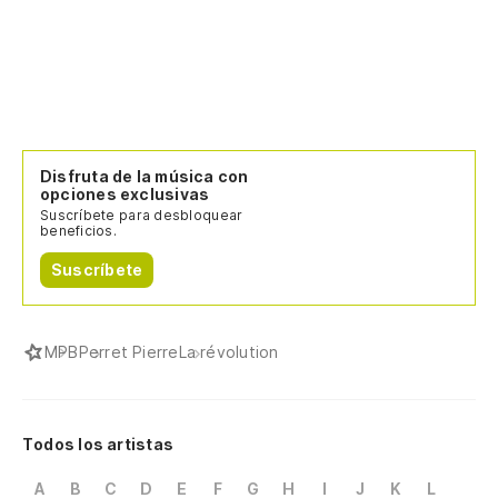
Disfruta de la música con
opciones exclusivas
Suscríbete para desbloquear
beneficios.
Suscríbete
MPB
Perret Pierre
La révolution
Todos los artistas
A
B
C
D
E
F
G
H
I
J
K
L