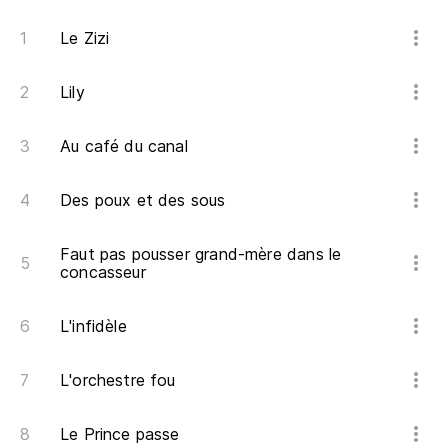
gu
Le Zizi
To
re
Lily
Y 
Au café du canal
{E
Des poux et des sous
Ge
Qu
Faut pas pousser grand-mère dans le
concasseur
To
La
L'infidèle
L'orchestre fou
Le Prince passe