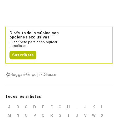
Disfruta de la música con
opciones exclusivas
Suscríbete para desbloquear
beneficios.
Suscríbete
Reggae
Pierpoljak
Déesse
Todos los artistas
A
B
C
D
E
F
G
H
I
J
K
L
M
N
O
P
Q
R
S
T
U
V
W
X