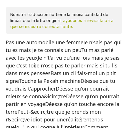
Nuestra traducción no tiene la misma cantidad de
líneas que la letra original,
ayúdanos a revisarla para
que se muestre correctamente.
Pas une automobile une femmeJe n'sais pas qui
No
tu es mais je te connais un peuTu m'as parlé
No
avec les yeuxJe n't'ai vu qu'une fois mais je sais
Me
que c'est toiJe n'ose pas te parler mais si tu lis
Te
dans mes penséesBats un cil fais-moi un p'tit
signeTouche la Pekah machineDéesse que tu
No
voudrais t'approcherDéesse qu'on pourrait
p
mieux se conna&icirc;treDéesse qu'on pourrait
Pa
partir en voyageDéesse qu'on touche encore la
To
terrePeut-&ecirc;tre que je prends mon
r&ecirc;ve idiot pour uneréalitéJ'entends
Di
quelqu'un qui cogne à l'intérieurComment