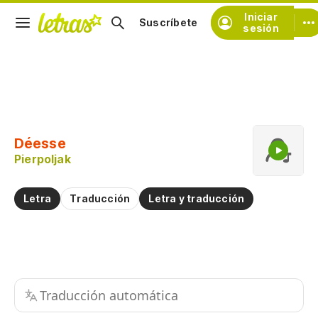
Iniciar
Suscríbete
sesión
Copiar fragmento
Copiar toda la letra
Déesse
Practicar la pronunciación de
Pierpoljak
Comentar sobre este fragmento
Letra
Traducción
Letra y traducción
Traducción automática