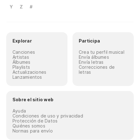
Y
Z
#
Explorar
Participa
Canciones
Crea tu perfil musical
Artistas
Envía álbumes
Álbumes
Envía letras
Playlists
Correcciones de
Actualizaciones
letras
Lanzamientos
Sobre el sitio web
Ayuda
Condiciones de uso y privacidad
Protección de Datos
Quiénes somos
Normas para envío