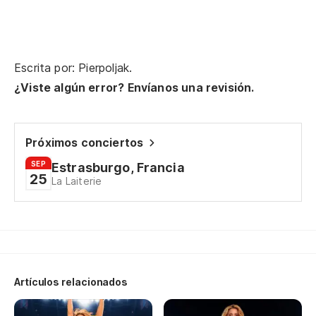
To
Di
Di
Escrita por: Pierpoljak.
Di
¿Viste algún error? Envíanos una revisión.
Di
Ta
Próximos conciertos
Es
SEP
Estrasburgo, Francia
¿C
25
La Laiterie
Artículos relacionados