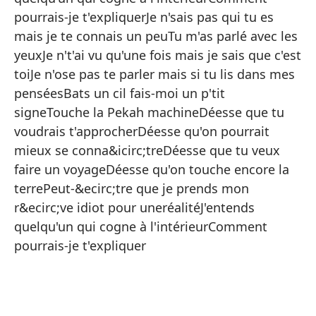
Di
pourrais-je t'expliquerJe n'sais pas qui tu es
Di
mais je te connais un peuTu m'as parlé avec les
Di
yeuxJe n't'ai vu qu'une fois mais je sais que c'est
toiJe n'ose pas te parler mais si tu lis dans mes
Ta
penséesBats un cil fais-moi un p'tit
Es
signeTouche la Pekah machineDéesse que tu
¿C
voudrais t'approcherDéesse qu'on pourrait
mieux se conna&icirc;treDéesse que tu veux
No
faire un voyageDéesse qu'on touche encore la
No
terrePeut-&ecirc;tre que je prends mon
Me
r&ecirc;ve idiot pour uneréalitéJ'entends
quelqu'un qui cogne à l'intérieurComment
Te
pourrais-je t'expliquer
No
p
Pa