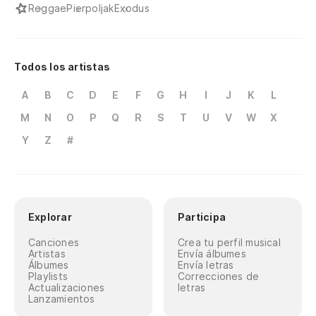
Reggae
Pierpoljak
Exodus
Todos los artistas
A
B
C
D
E
F
G
H
I
J
K
L
M
N
O
P
Q
R
S
T
U
V
W
X
Y
Z
#
Explorar
Participa
Canciones
Crea tu perfil musical
Artistas
Envía álbumes
Álbumes
Envía letras
Playlists
Correcciones de
Actualizaciones
letras
Lanzamientos