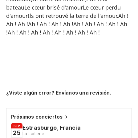
Re
bateauLe cœur brisé d'amourLe cœur perdu
Ll
d'amourIls ont retrouvé la terre de l'amour.Ah !
De
Ah ! Ah !Ah ! Ah ! Ah ! Ah !Ah ! Ah ! Ah ! Ah ! Ah
!Ah ! Ah ! Ah ! Ah ! Ah ! Ah ! Ah ! Ah !
'¡
¡L
Qu
Es
Qu
El
¿Viste algún error? Envíanos una revisión.
El
Ha
Próximos conciertos
¡A
SEP
Estrasburgo, Francia
¡A
25
La Laiterie