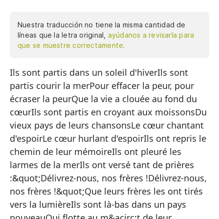
Nuestra traducción no tiene la misma cantidad de
líneas que la letra original,
ayúdanos a revisarla para
que se muestre correctamente.
Ils sont partis dans un soleil d'hiverIls sont
Se
partis courir la merPour effacer la peur, pour
Se
écraser la peurQue la vie a clouée au fond du
Pa
cœurIls sont partis en croyant aux moissonsDu
Qu
vieux pays de leurs chansonsLe cœur chantant
co
d'espoirLe cœur hurlant d'espoirIls ont repris le
chemin de leur mémoireIls ont pleuré les
Se
larmes de la merIls ont versé tant de prières
De
:&quot;Délivrez-nous, nos frères !Délivrez-nous,
El
nos frères !&quot;Que leurs frères les ont tirés
vers la lumièreIls sont là-bas dans un pays
El
nouveauQui flotte au m&acirc;t de leur