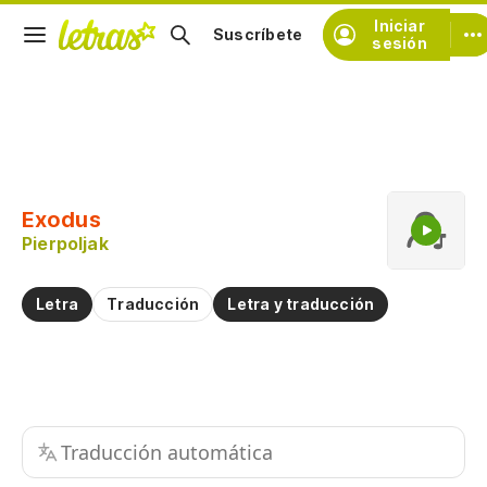
Iniciar
Suscríbete
sesión
Copiar fragmento
Copiar toda la letra
Exodus
Practicar la pronunciación de
Pierpoljak
Comentar sobre este fragmento
Letra
Traducción
Letra y traducción
Traducción automática