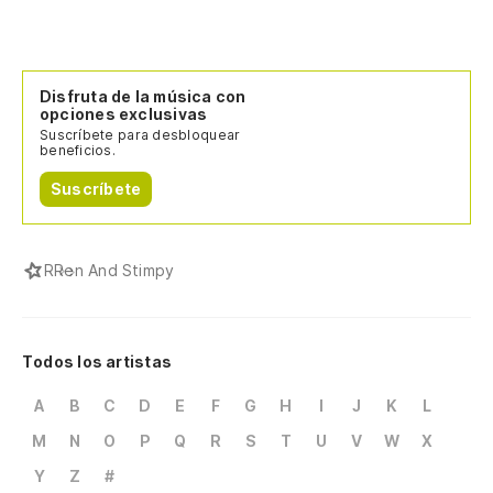
Disfruta de la música con
opciones exclusivas
Suscríbete para desbloquear
beneficios.
Suscríbete
R
Ren And Stimpy
Todos los artistas
A
B
C
D
E
F
G
H
I
J
K
L
M
N
O
P
Q
R
S
T
U
V
W
X
Y
Z
#