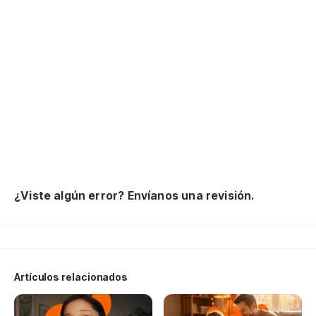
me
ne
no
Si
si
pu
y 
¿Viste algún error? Envíanos una revisión.
{R
No
Artículos relacionados