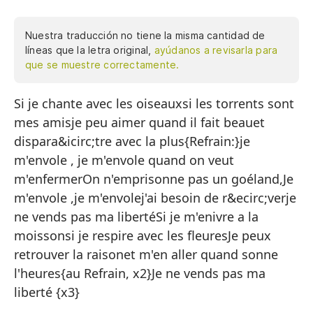
Nuestra traducción no tiene la misma cantidad de
líneas que la letra original,
ayúdanos a revisarla para
que se muestre correctamente.
Si je chante avec les oiseauxsi les torrents sont
Si
mes amisje peu aimer quand il fait beauet
si
dispara&icirc;tre avec la plus{Refrain:}je
pu
m'envole , je m'envole quand on veut
y 
m'enfermerOn n'emprisonne pas un goéland,Je
m'envole ,je m'envolej'ai besoin de r&ecirc;verje
ne vends pas ma libertéSi je m'enivre a la
{E
moissonsi je respire avec les fleuresJe peux
me
retrouver la raisonet m'en aller quand sonne
en
l'heures{au Refrain, x2}Je ne vends pas ma
No
liberté {x3}