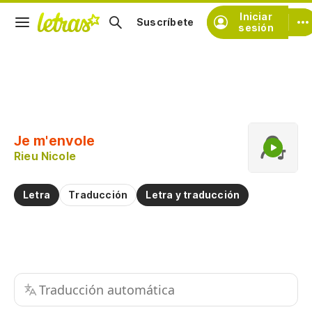
Iniciar
Suscríbete
sesión
Copiar fragmento
Copiar toda la letra
Je m'envole
Practicar la pronunciación de
Rieu Nicole
Comentar sobre este fragmento
Letra
Traducción
Letra y traducción
Traducción automática