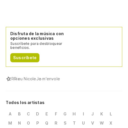
Disfruta de la música con
opciones exclusivas
Suscríbete para desbloquear
beneficios.
Suscríbete
R
Rieu Nicole
Je m'envole
Todos los artistas
A
B
C
D
E
F
G
H
I
J
K
L
M
N
O
P
Q
R
S
T
U
V
W
X