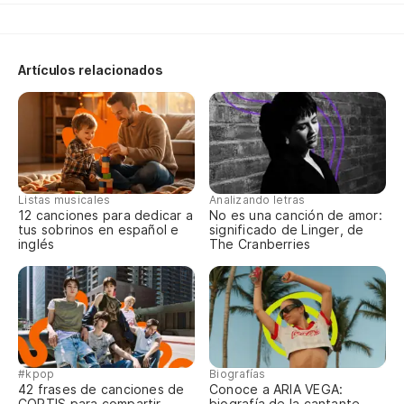
So
Co
Artículos relacionados
De
Te
Listas musicales
Analizando letras
12 canciones para dedicar a
No es una canción de amor:
tus sobrinos en español e
significado de Linger, de
inglés
The Cranberries
#kpop
Biografías
42 frases de canciones de
Conoce a ARIA VEGA:
CORTIS para compartir
biografía de la cantante