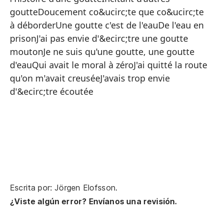
Qu
goutteDoucement co&ucirc;te que co&ucirc;te
So
à déborderUne goutte c'est de l'eauDe l'eau en
prisonJ'ai pas envie d'&ecirc;tre une goutte
Un
moutonJe ne suis qu'une goutte, une goutte
As
d'eauQui avait le moral à zéroJ'ai quitté la route
Ll
qu'on m'avait creuséeJ'avais trop envie
d'&ecirc;tre écoutée
De
Es
Qu
Su
de
Un
Escrita por: Jörgen Elofsson.
Ag
¿Viste algún error? Envíanos una revisión.
No