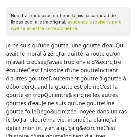
Nuestra traducción no tiene la misma cantidad de
líneas que la letra original,
ayúdanos a revisarla para
que se muestre correctamente.
Je ne suis qu'une goutte, une goutte d'eauQui
So
avait le moral à zéroJ'ai quitté la route qu'on
Co
m'avait creuséeJ'avais trop envie d'&ecirc;tre
De
écoutéeC'est l'histoire d'une goutteIncitant
Te
d'autres gouttesDoucement goutte à goutte à
déborderQuand la goutte est pleineC'est la
Es
goutte en tropQui entra&icirc;ne les autres
Qu
gouttes d'eauJe ne suis qu'une goutteUne
Su
goutte folleDégo&ucirc;tée, noyée dans un ras-
le-bolJ'ai pleuré ma vie, inondé la plaineJ'ai
Cu
défait mon lit, y'en a qu'ça g&ecirc;neC'est
Es
l'histoire d'une goutteIncitant d'autres