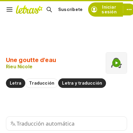
Iniciar
Suscríbete
sesión
Copiar fragmento
Copiar toda la letra
Une goutte d'eau
Practicar la pronunciación de
Rieu Nicole
Comentar sobre este fragmento
Letra
Traducción
Letra y traducción
Traducción automática