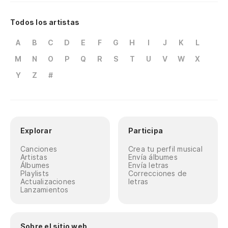
Todos los artistas
A
B
C
D
E
F
G
H
I
J
K
L
M
N
O
P
Q
R
S
T
U
V
W
X
Y
Z
#
Explorar
Participa
Canciones
Crea tu perfil musical
Artistas
Envía álbumes
Álbumes
Envía letras
Playlists
Correcciones de
Actualizaciones
letras
Lanzamientos
Sobre el sitio web