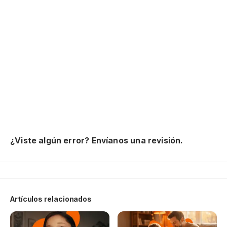
Un
Pa
m
Qu
¿Viste algún error? Envíanos una revisión.
Artículos relacionados