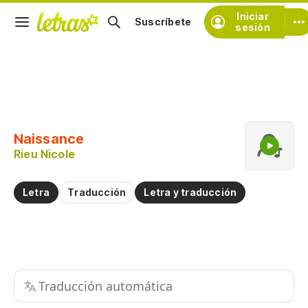
Iniciar
Suscríbete
sesión
Copiar fragmento
Copiar toda la letra
Naissance
Practicar la pronunciación de
Rieu Nicole
Comentar sobre este fragmento
Letra
Traducción
Letra y traducción
Traducción automática