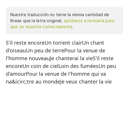
Nuestra traducción no tiene la misma cantidad de
líneas que la letra original,
ayúdanos a revisarla para
que se muestre correctamente.
S'il reste encoreUn torrent clairUn chant
Si
d'oiseauUn peu de terrePour la venue de
Un
l'homme nouveauJe chanterai la vieS'il reste
Un
encoreUn coin de cielLoin des fuméesUn peu
Un
d'amourPour la venue de l'homme qui va
na&icirc;tre au mondeJe veux chanter la vie
Pa
Ca
Si
Un
Le