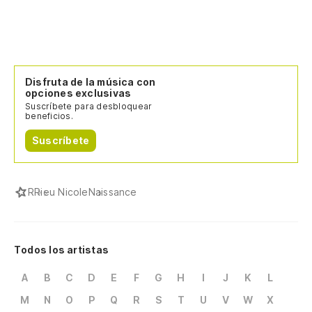
Disfruta de la música con
opciones exclusivas
Suscríbete para desbloquear
beneficios.
Suscríbete
R
Rieu Nicole
Naissance
Todos los artistas
A
B
C
D
E
F
G
H
I
J
K
L
M
N
O
P
Q
R
S
T
U
V
W
X