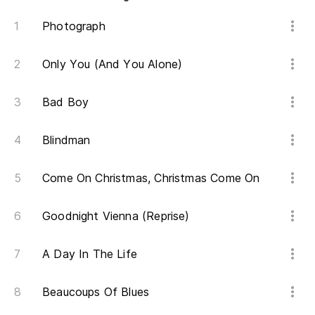
Di
Photograph
Ru
Only You (And You Alone)
Ru
Bad Boy
Va
Blindman
We
Va
Come On Christmas, Christmas Come On
We
Goodnight Vienna (Reprise)
Oh
A Day In The Life
Oh
Beaucoups Of Blues