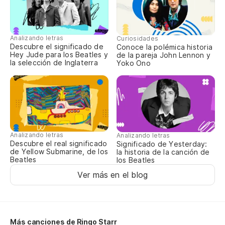
Y 
ha
Analizando letras
Curiosidades
Descubre el significado de
Conoce la polémica historia
An
Hey Jude para los Beatles y
de la pareja John Lennon y
la selección de Inglaterra
Yoko Ono
mi
Qu
We
Analizando letras
Analizando letras
Va
Descubre el real significado
Significado de Yesterday:
de Yellow Submarine, de los
la historia de la canción de
We
Beatles
los Beatles
Ver más en el blog
Va
We
Más canciones de Ringo Starr