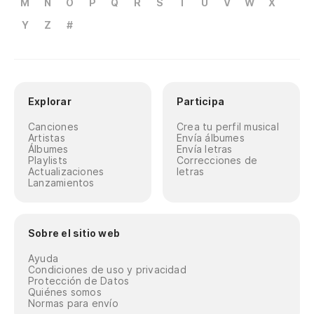
M
N
O
P
Q
R
S
T
U
V
W
X
Y
Z
#
Explorar
Participa
Canciones
Crea tu perfil musical
Artistas
Envía álbumes
Álbumes
Envía letras
Playlists
Correcciones de
Actualizaciones
letras
Lanzamientos
Sobre el sitio web
Ayuda
Condiciones de uso y privacidad
Protección de Datos
Quiénes somos
Normas para envío