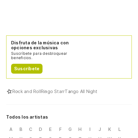
Disfruta de la música con
opciones exclusivas
Suscríbete para desbloquear
beneficios.
Suscríbete
Rock and Roll
Ringo Starr
Tango All Night
Todos los artistas
A
B
C
D
E
F
G
H
I
J
K
L