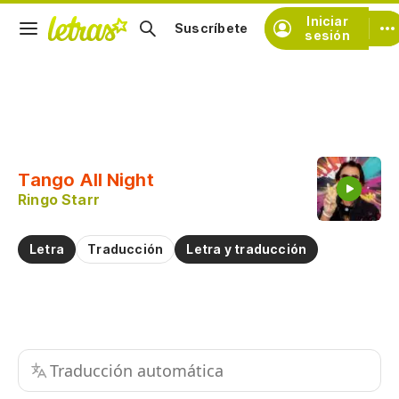
Iniciar
Suscríbete
sesión
Copiar fragmento
Copiar toda la letra
Tango All Night
Practicar la pronunciación de
Ringo Starr
Comentar sobre este fragmento
Letra
Traducción
Letra y traducción
Traducción automática