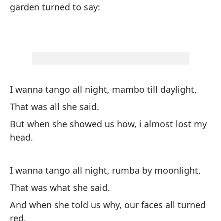
garden turned to say:
Qu
am
I 
Es
I wanna tango all night, mambo till daylight,
Pe
That was all she said.
ca
But when she showed us how, i almost lost my
Bu
head.
Lu
I wanna tango all night, rumba by moonlight,
Th
That was what she said.
Es
And when she told us why, our faces all turned
es
red.