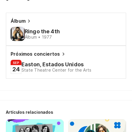
Ta
Álbum
Y 
Ringo the 4th
An
Álbum • 1977
Pe
Próximos conciertos
ba
SEP
Easton, Estados Unidos
Bu
24
State Theatre Center for the Arts
th
Co
Qu
Artículos relacionados
di
We