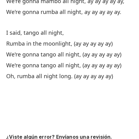
We're gonna mambo all night, ay ay ay ay ay,
We're gonna rumba all night, ay ay ay ay ay.
Pe
ca
I said, tango all night,
Bu
Rumba in the moonlight, (ay ay ay ay ay)
Qu
We're gonna tango all night, (ay ay ay ay ay)
la
We're gonna tango all night, (ay ay ay ay ay)
I 
Oh, rumba all night long. (ay ay ay ay ay)
Es
Y 
ro
An
¿Viste algún error? Envíanos una revisión.