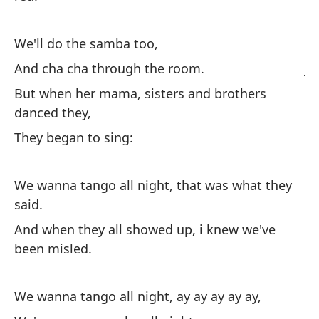
We
We'll do the samba too,
En
And cha cha through the room.
ja
But when her mama, sisters and brothers
Th
tu
danced they,
They began to sing:
We wanna tango all night, that was what they
said.
Qu
And when they all showed up, i knew we've
am
been misled.
I 
We wanna tango all night, ay ay ay ay ay,
Es