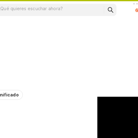
Su
nificado