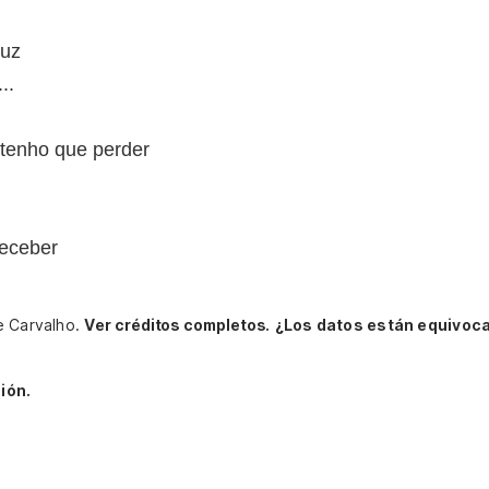
duz
..
 tenho que perder
receber
e Carvalho.
Ver créditos completos.
¿Los datos están equivoc
ión.