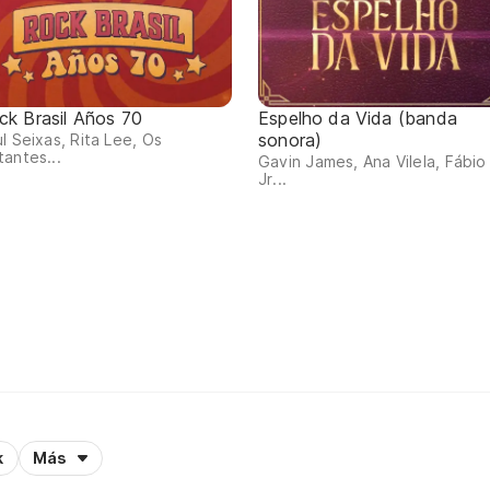
ck Brasil Años 70
Espelho da Vida (banda
sonora)
l Seixas, Rita Lee, Os
antes...
Gavin James, Ana Vilela, Fábio
Jr...
k
Más