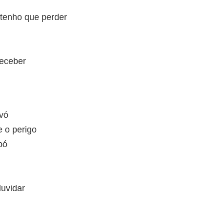
 tenho que perder
receber
vó
e o perigo
pó
uvidar