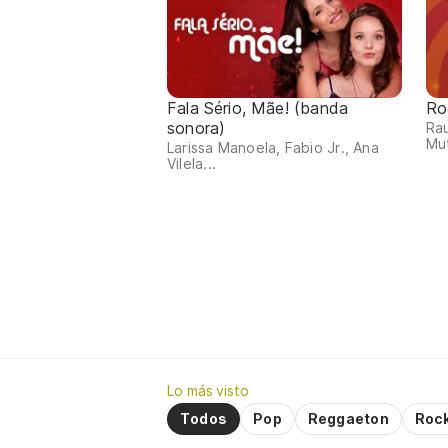
Fala Sério, Mãe! (banda
Ro
sonora)
Rau
Mut
Larissa Manoela, Fabio Jr., Ana
Vilela...
Lo más visto
Todos
Pop
Reggaeton
Roc