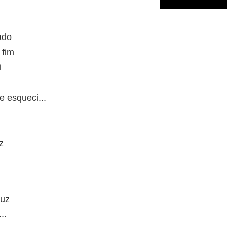
ado
 fim
i
 esqueci...
z
duz
..