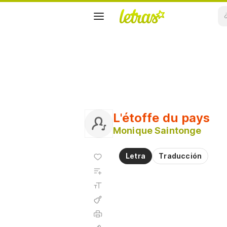
L'étoffe du pays
Monique Saintonge
Agregar
Letra
Traducción
a
Agregar
favoritos
a
Tamaño
playlist
de la
fuente
Acordes
Imprimir