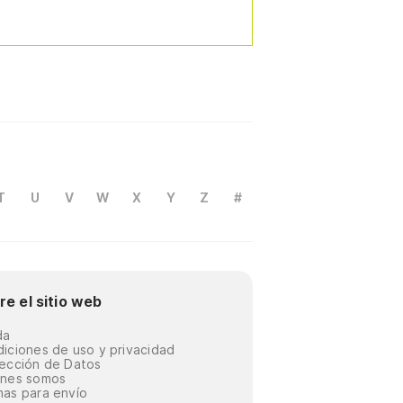
T
U
V
W
X
Y
Z
#
re el sitio web
da
iciones de uso y privacidad
ección de Datos
énes somos
as para envío