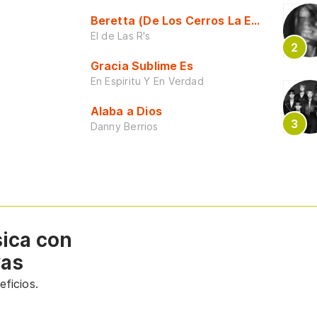
Beretta (De Los Cerros La Escuela)
El de Las R's
Gracia Sublime Es
En Espiritu Y En Verdad
Alaba a Dios
Danny Berrios
sica con
vas
ficios.