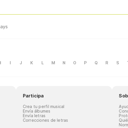
pays
H
I
J
K
L
M
N
O
P
Q
R
S
Participa
Sob
Crea tu perfil musical
Ayu
Envía álbumes
Cond
Envía letras
Prot
Correcciones de letras
Qui
Norm