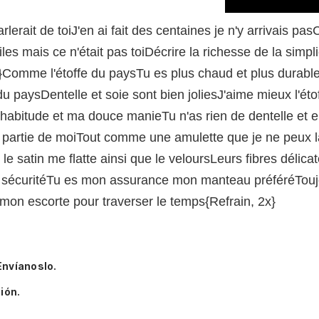
erait de toiJ'en ai fait des centaines je n'y arrivais pasC
les mais ce n'était pas toiDécrire la richesse de la simpl
}Comme l'étoffe du paysTu es plus chaud et plus durable
 du paysDentelle et soie sont bien joliesJ'aime mieux l'ét
habitude et ma douce manieTu n'as rien de dentelle et 
ait partie de moiTout comme une amulette que je ne peux l
 satin me flatte ainsi que le veloursLeurs fibres délicat
 sécuritéTu es mon assurance mon manteau préféréTouj
on escorte pour traverser le temps{Refrain, 2x}
Envíanoslo.
ión.