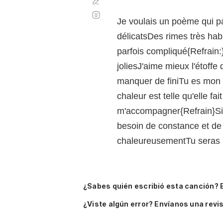
Corregir
Desplazamiento
automático
Je voulais un poème qui parl
délicatsDes rimes très habi
parfois compliqué{Refrain:
joliesJ'aime mieux l'étoffe
manquer de finiTu es mon 
chaleur est telle qu'elle f
m'accompagner{Refrain}Si le
besoin de constance et de
chaleureusementTu seras m
¿Sabes quién escribió esta canción? 
¿Viste algún error? Envíanos una revis