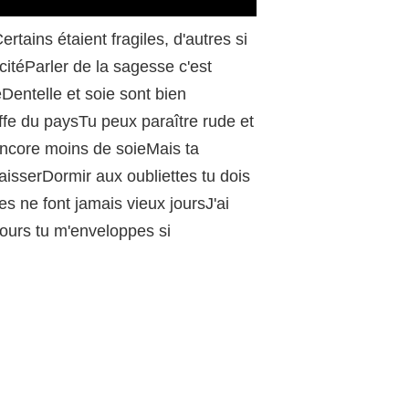
/
ertains étaient fragiles, d'autres si
icitéParler de la sagesse c'est
Dentelle et soie sont bien
offe du paysTu peux paraître rude et
encore moins de soieMais ta
aisserDormir aux oubliettes tu dois
es ne font jamais vieux joursJ'ai
ours tu m'enveloppes si