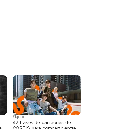
#kpop
42 frases de canciones de
e
CORTIS para compartir entre