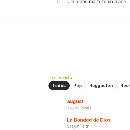
J'ai dans ma tête un avion
Lo más visto
Todos
Pop
Reggaeton
Roc
august
Taylor Swift
La Bondad de Dios
StayInFaith