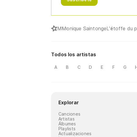
M
Monique Saintonge
L'étoffe du 
Todos los artistas
A
B
C
D
E
F
G
Explorar
Canciones
Artistas
Álbumes
Playlists
Actualizaciones