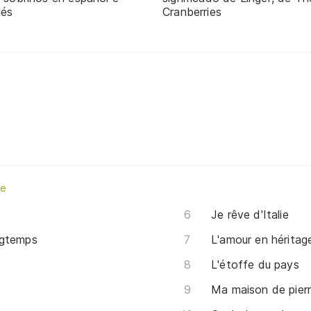
lés
Cranberries
ge
Je rêve d'Italie
ongtemps
L'amour en héritag
L'étoffe du pays
Ma maison de pier