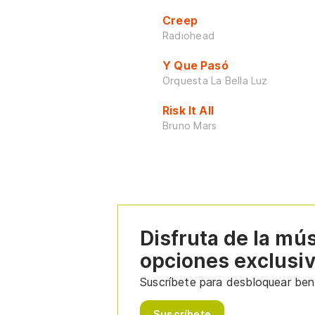
Creep
Radiohead
Y Que Pasó
Orquesta La Bella Luz
Risk It All
Bruno Mars
Disfruta de la mú
opciones exclusi
Suscríbete para desbloquear bene
Suscríbete