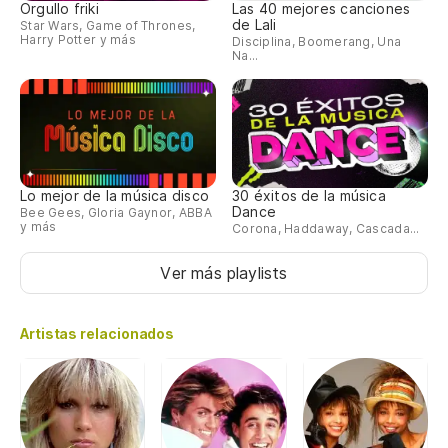
Orgullo friki
Las 40 mejores canciones
de Lali
Star Wars, Game of Thrones,
Harry Potter y más
Disciplina, Boomerang, Una
Na...
Lo mejor de la música disco
30 éxitos de la música
Dance
Bee Gees, Gloria Gaynor, ABBA
y más
Corona, Haddaway, Cascada...
Ver más playlists
Artistas relacionados