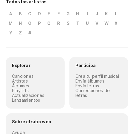
Todos los artistas
A
B
C
D
E
F
G
H
I
J
K
L
M
N
O
P
Q
R
S
T
U
V
W
X
Y
Z
#
Explorar
Participa
Canciones
Crea tu perfil musical
Artistas
Envía álbumes
Álbumes
Envía letras
Playlists
Correcciones de
Actualizaciones
letras
Lanzamientos
Sobre el sitio web
Ayuda