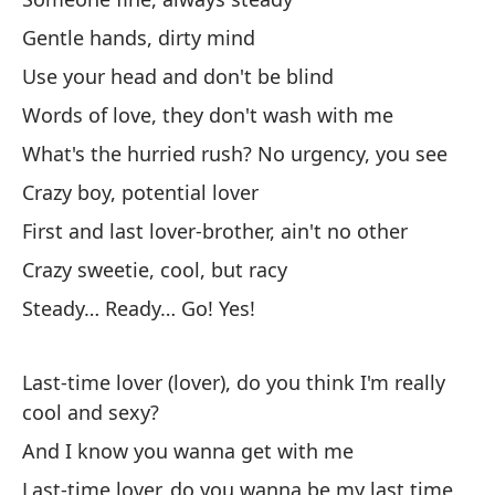
Go
Gentle hands, dirty mind
Use your head and don't be blind
To
es
Words of love, they don't wash with me
To
What's the hurried rush? No urgency, you see
Crazy boy, potential lover
El
First and last lover-brother, ain't no other
h
Crazy sweetie, cool, but racy
Fi
Steady… Ready… Go! Yes!
Un
Se
Last-time lover (lover), do you think I'm really
cool and sexy?
Em
And I know you wanna get with me
Last-time lover, do you wanna be my last time,
En