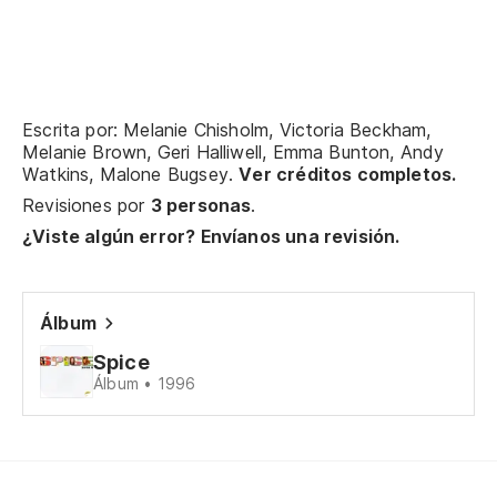
La
¿P
Co
Escrita por: Melanie Chisholm, Victoria Beckham,
Melanie Brown, Geri Halliwell, Emma Bunton, Andy
Watkins, Malone Bugsey.
Ver créditos completos.
(A
Revisiones por
3 personas
.
(L
¿Viste algún error? Envíanos una revisión.
(A
Álbum
(L
Spice
(A
Álbum • 1996
(L
(A