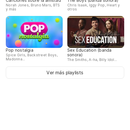
Canciones sobre la amistad
The Boys (banda sonora)
An
Norah Jones, Bruno Mars, BTS
Chris Isaak, Iggy Pop, Heart y
y más
otros
Am
ve
La
¿P
Pop nostalgia
Sex Education (banda
sonora)
Spice Girls, Backstreet Boys,
Co
Madonna...
The Smiths, A-ha, Billy Idol...
Ver más playlists
(A
(L
(A
(L
¿C