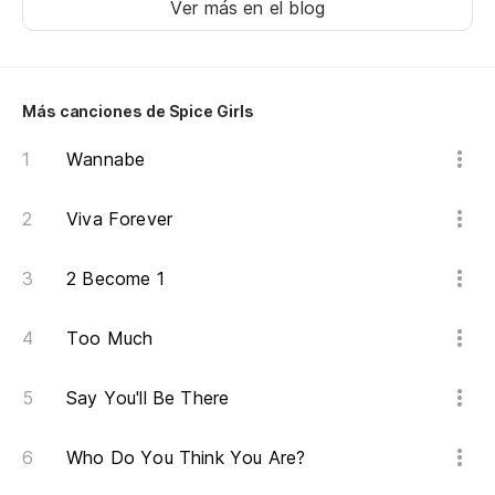
Ver más en el blog
Ma
Ge
Más canciones de Spice Girls
Us
Wannabe
Us
La
Viva Forever
Wo
2 Become 1
¿A
Too Much
¿e
Wh
Say You'll Be There
Ch
Who Do You Think You Are?
Cr