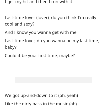
So
I get my hit and then I run with it
Ab
Last-time lover (lover), do you think I'm really
No
cool and sexy?
I 
And I know you wanna get with me
Last-time lover, do you wanna be my last time,
So
baby?
Ab
Could it be your first time, maybe?
Es
He
Él
He
We got up-and-down to it (oh, yeah)
Like the dirty bass in the music (ah)
Po