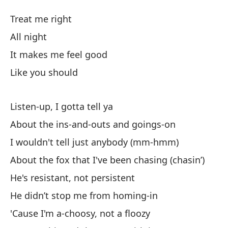
Am
Treat me right
La
All night
It makes me feel good
Tr
Like you should
To
Listen-up, I gotta tell ya
Me
About the ins-and-outs and goings-on
I wouldn't tell just anybody (mm-hmm)
Co
About the fox that I've been chasing (chasin’)
He's resistant, not persistent
Es
He didn’t stop me from homing-in
Li
'Cause I'm a-choosy, not a floozy