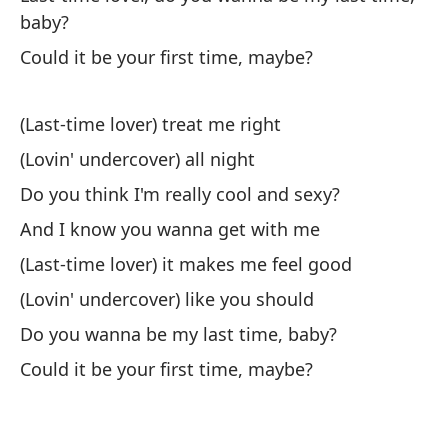
baby?
I 
Could it be your first time, maybe?
Ba
Sl
(Last-time lover) treat me right
(Lovin' undercover) all night
Am
Do you think I'm really cool and sexy?
so
And I know you wanna get with me
La
(Last-time lover) it makes me feel good
an
(Lovin' undercover) like you should
Y 
Do you wanna be my last time, baby?
An
Could it be your first time, maybe?
Am
ve