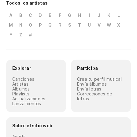
Todos los artistas
Co
A
B
C
D
E
F
G
H
I
J
K
L
M
N
O
P
Q
R
S
T
U
V
W
X
Y
Z
#
Explorar
Participa
Canciones
Crea tu perfil musical
Artistas
Envía álbumes
Álbumes
Envía letras
Playlists
Correcciones de
Actualizaciones
letras
Lanzamientos
Sobre el sitio web
Ayuda