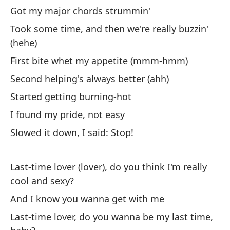
Got my major chords strummin'
'C
Took some time, and then we're really buzzin'
Re
(hehe)
I 
First bite whet my appetite (mmm-hmm)
Second helping's always better (ahh)
Am
Started getting burning-hot
so
I found my pride, not easy
La
Slowed it down, I said: Stop!
an
Y 
Last-time lover (lover), do you think I'm really
An
cool and sexy?
And I know you wanna get with me
Am
Last-time lover, do you wanna be my last time,
ve