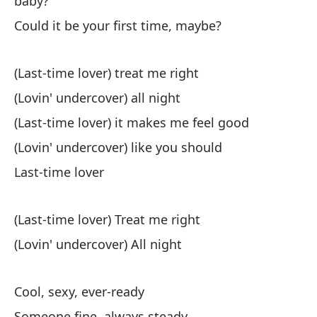
baby?
La
Could it be your first time, maybe?
¿P
Co
(Last-time lover) treat me right
(Lovin' undercover) all night
(Last-time lover) it makes me feel good
(Lovin' undercover) like you should
Last-time lover
Su
We
(Last-time lover) Treat me right
(Lovin' undercover) All night
Co
Li
Cool, sexy, ever-ready
Te
Someone fine, always steady