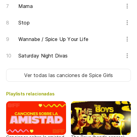
Mama
Pr
Fi
Stop
Ca
Wannabe / Spice Up Your Life
Cr
Saturday Night Divas
Li
Ver todas las canciones
de Spice Girls
Am
Playlists relacionadas
so
La
an
Y 