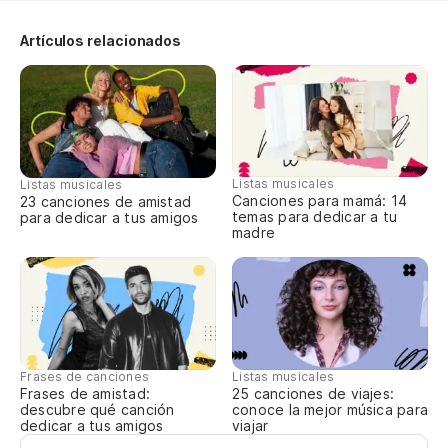
(L
Artículos relacionados
Am
(A
(L
Listas musicales
Listas musicales
Canciones para mamá: 14
23 canciones de amistad
temas para dedicar a tu
para dedicar a tus amigos
(A
madre
(L
Ge
Frases de canciones
Listas musicales
Al
Frases de amistad:
25 canciones de viajes:
descubre qué canción
conoce la mejor música para
So
dedicar a tus amigos
viajar