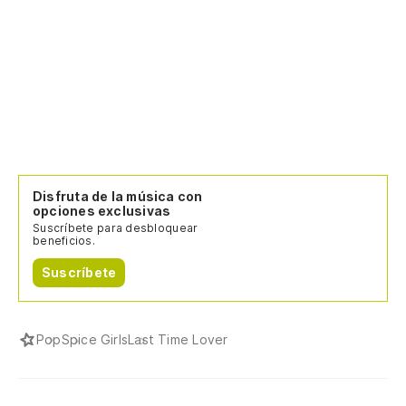
Do
Y 
An
(A
(L
Disfruta de la música con
opciones exclusivas
(A
Suscríbete para desbloquear
beneficios.
(L
Suscríbete
¿Q
Do
Pop
Spice Girls
Last Time Lover
¿P