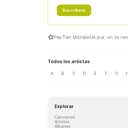
Suscríbete
Pop
Torr Michèle
Un jour, on se re
Todos los artistas
A
B
C
D
E
F
G
Explorar
Canciones
Artistas
Álbumes