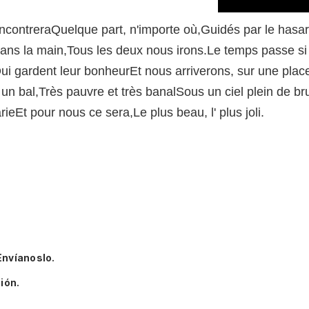
rencontreraQuelque part, n'importe où,Guidés par le has
ans la main,Tous les deux nous irons.Le temps passe si 
i gardent leur bonheurEt nous arriverons, sur une place
a un bal,Très pauvre et très banalSous un ciel plein de 
ieEt pour nous ce sera,Le plus beau, l' plus joli.
Envíanoslo.
ión.