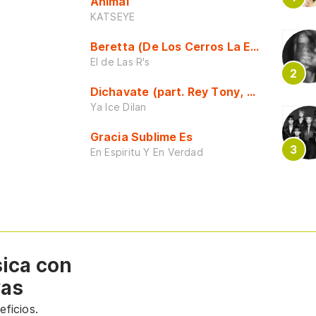
Animal
KATSEYE
Beretta (De Los Cerros La Escuela)
El de Las R's
Dichavate (part. Rey Tony, Dj Honda y 
Ya Ice Dilan
Gracia Sublime Es
En Espiritu Y En Verdad
sica con
vas
ficios.