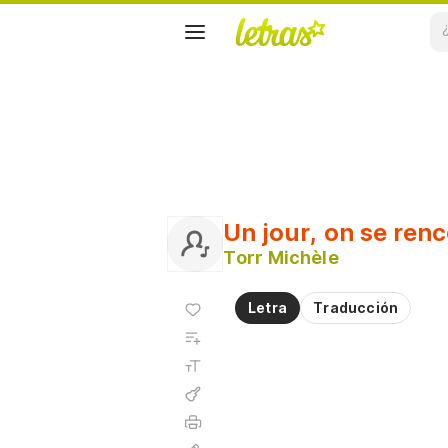
Un jour, on se ren
Torr Michèle
Agregar
Letra
Traducción
a
Agregar
favoritos
a
Tamaño
playlist
de la
fuente
Acordes
Imprimir