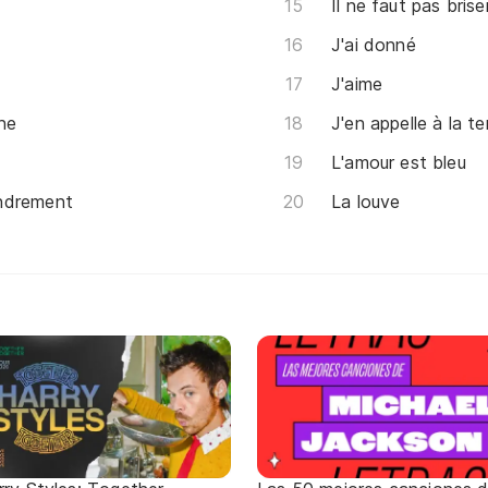
Il ne faut pas brise
J'ai donné
J'aime
ne
J'en appelle à la t
L'amour est bleu
ndrement
La louve