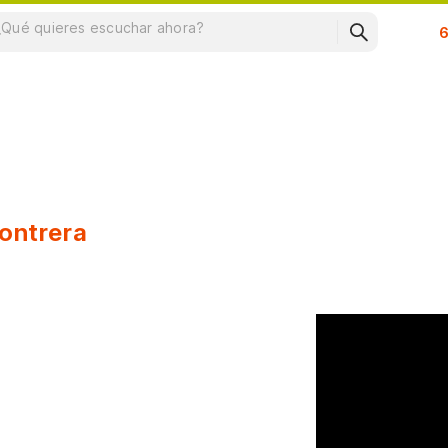
Su
contrera