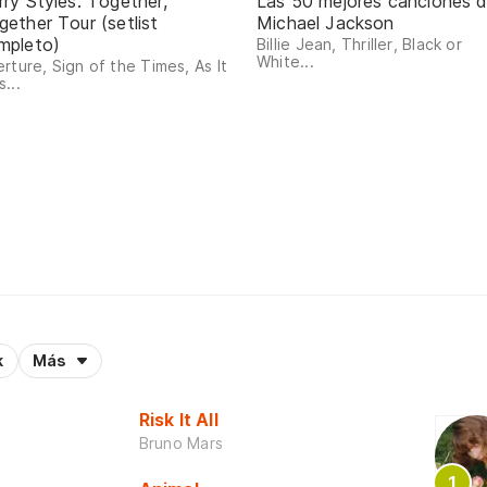
rry Styles: Together,
Las 50 mejores canciones 
gether Tour (setlist
Michael Jackson
mpleto)
Billie Jean, Thriller, Black or
White...
rture, Sign of the Times, As It
...
k
Más
Risk It All
Bruno Mars