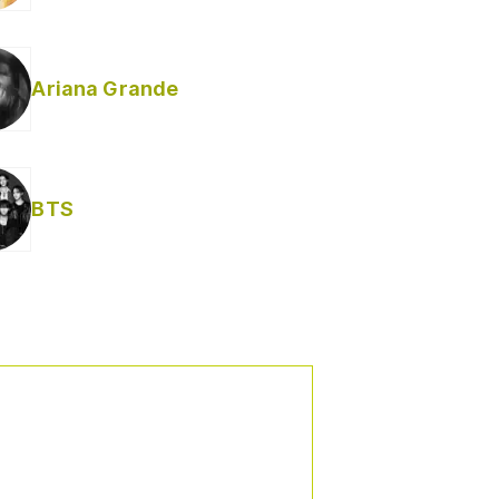
Ariana Grande
Helabusador) [explícita]
BTS