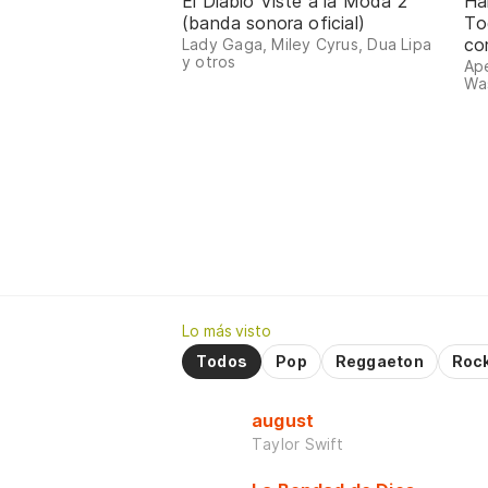
El Diablo Viste a la Moda 2
Ha
(banda sonora oficial)
To
co
Lady Gaga, Miley Cyrus, Dua Lipa
y otros
Ape
Was
Lo más visto
Todos
Pop
Reggaeton
Roc
august
Taylor Swift