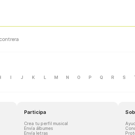
ncontrera
H
I
J
K
L
M
N
O
P
Q
R
S
Participa
Sob
Crea tu perfil musical
Ayu
Envía álbumes
Cond
Envía letras
Prot