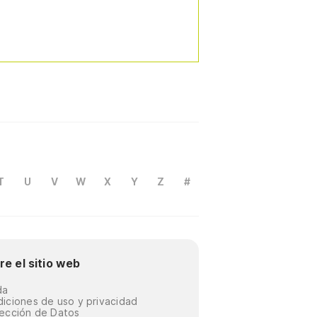
T
U
V
W
X
Y
Z
#
re el sitio web
da
iciones de uso y privacidad
ección de Datos