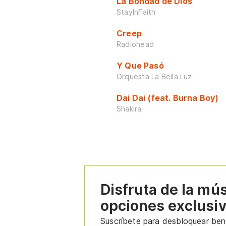
La Bondad de Dios
StayInFaith
Creep
Radiohead
Y Que Pasó
Orquesta La Bella Luz
Dai Dai (feat. Burna Boy)
Shakira
Disfruta de la mú
opciones exclusi
Suscríbete para desbloquear bene