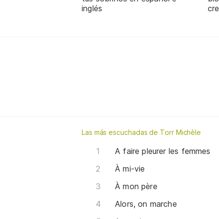
inglés
cre
Las más escuchadas de Torr Michèle
A faire pleurer les femmes
À mi-vie
À mon père
Alors, on marche