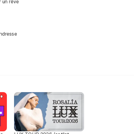
r un rêve
endresse