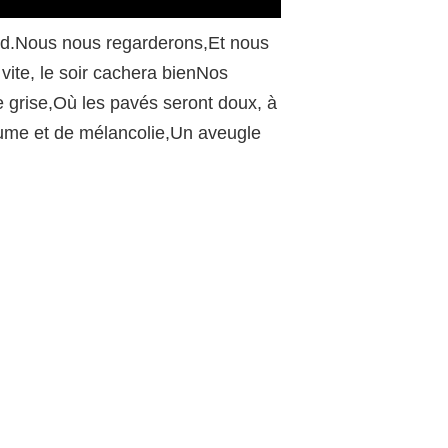
/
ard.Nous nous regarderons,Et nous
vite, le soir cachera bienNos
 grise,Où les pavés seront doux, à
brume et de mélancolie,Un aveugle