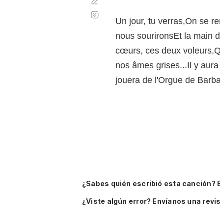
Corregir
Desplazamiento
automático
Un jour, tu verras,On se 
nous sourironsEt la main d
cœurs, ces deux voleurs,Qu
nos âmes grises...Il y aur
jouera de l'Orgue de Barbar
¿Sabes quién escribió esta canción? 
¿Viste algún error? Envíanos una revis