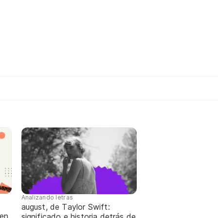
Analizando letras
august, de Taylor Swift:
 en
significado e historia detrás de