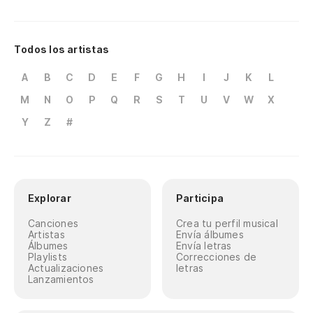
Todos los artistas
A
B
C
D
E
F
G
H
I
J
K
L
M
N
O
P
Q
R
S
T
U
V
W
X
Y
Z
#
Explorar
Participa
Canciones
Crea tu perfil musical
Artistas
Envía álbumes
Álbumes
Envía letras
Playlists
Correcciones de
Actualizaciones
letras
Lanzamientos