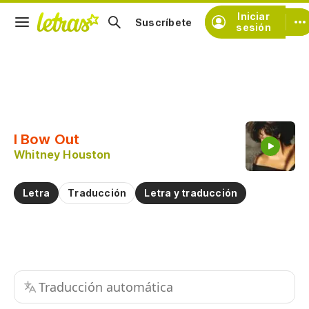
Iniciar
Suscríbete
sesión
Copiar fragmento
Copiar toda la letra
I Bow Out
Practicar la pronunciación de
Whitney Houston
Comentar sobre este fragmento
Letra
Traducción
Letra y traducción
Traducción automática