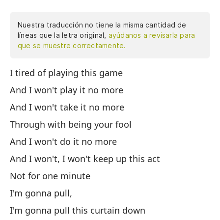
Nuestra traducción no tiene la misma cantidad de
líneas que la letra original,
ayúdanos a revisarla para
que se muestre correctamente.
I tired of playing this game
Me
má
And I won't play it no more
to
And I won't take it no more
se
Through with being your fool
ti
es
And I won't do it no more
yo
And I won't, I won't keep up this act
Me
Not for one minute
ma
be
I'm gonna pull,
Er
I'm gonna pull this curtain down
de