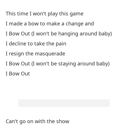
ca
This time I won't play this game
li
qu
I made a bow to make a change and
ha
I Bow Out (I won't be hanging around baby)
vo
I decline to take the pain
un
ro
I resign the masquerade
Re
I Bow Out (I won't be staying around baby)
a 
I Bow Out
iz
da
a 
te
de
mí
Can't go on with the show