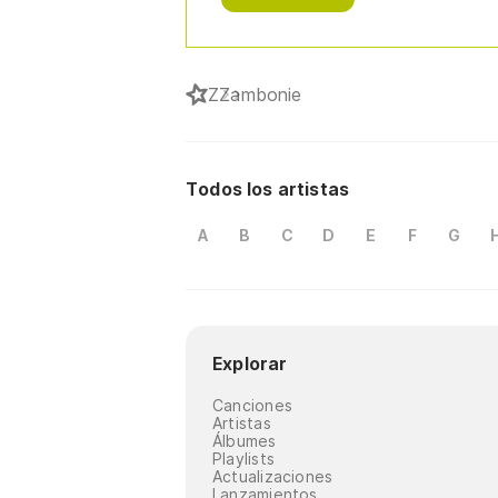
Z
Zambonie
Todos los artistas
A
B
C
D
E
F
G
Explorar
Canciones
Artistas
Álbumes
Playlists
Actualizaciones
Lanzamientos