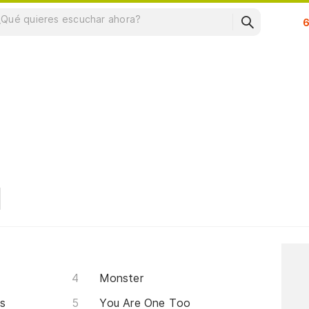
Su
Monster
ts
You Are One Too