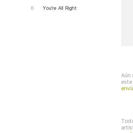
You're All Right
Aún 
este
envi
Toda
arti