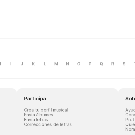
H
I
J
K
L
M
N
O
P
Q
R
S
Participa
Sob
Crea tu perfil musical
Ayu
Envía álbumes
Cond
Envía letras
Prot
Correcciones de letras
Qui
Norm