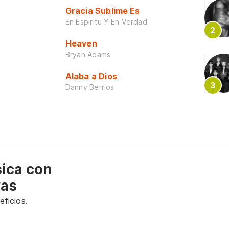
Gracia Sublime Es
En Espiritu Y En Verdad
Heaven
Bryan Adams
Alaba a Dios
Danny Berrios
sica con
vas
ficios.