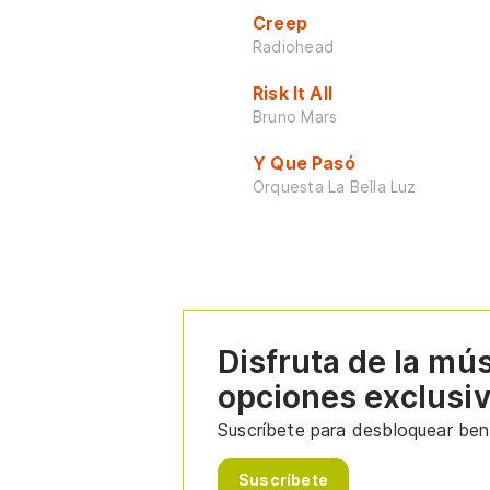
Creep
Radiohead
Risk It All
Bruno Mars
Y Que Pasó
Orquesta La Bella Luz
Disfruta de la mú
opciones exclusi
Suscríbete para desbloquear bene
Suscríbete