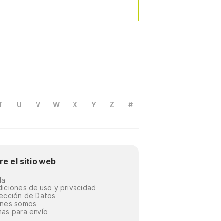
T
U
V
W
X
Y
Z
#
re el sitio web
da
iciones de uso y privacidad
ección de Datos
énes somos
as para envío