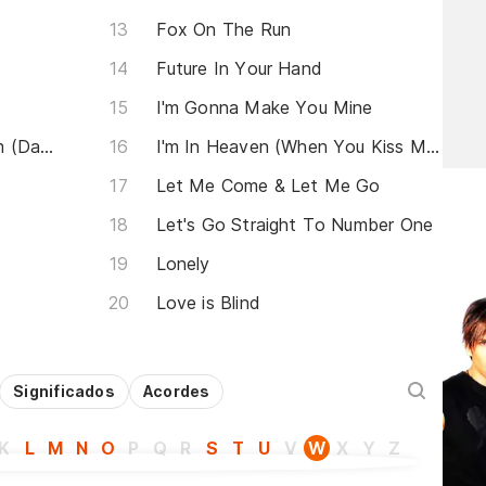
Fox On The Run
Future In Your Hand
I'm Gonna Make You Mine
My Heart Beats Like A Drum (Dam Dam Dam)
I'm In Heaven (When You Kiss Me)
Let Me Come & Let Me Go
Let's Go Straight To Number One
Lonely
Love is Blind
Significados
Acordes
K
L
M
N
O
P
Q
R
S
T
U
V
W
X
Y
Z