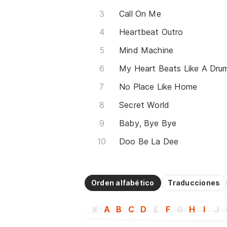
Call On Me
Heartbeat Outro
Mind Machine
No Place Like Home
Secret World
Baby, Bye Bye
Doo Be La Dee
Orden alfabético
Traducciones
#
A
B
C
D
E
F
G
H
I
J