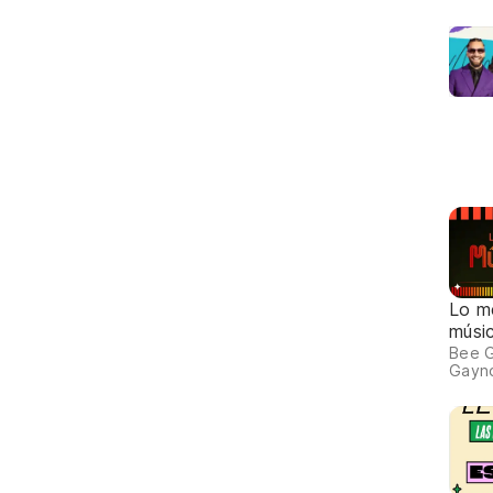
Lo me
músi
Bee G
Gayno