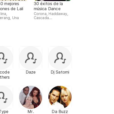
40 mejores
30 éxitos de la
ones de Lali
música Dance
lina,
Corona, Haddaway,
erang, Una
Cascada...
rcode
Daze
Dj Satomi
thers
Type
Mr.
Da Buzz