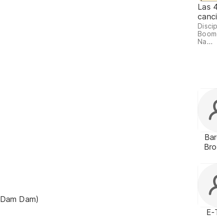
Las 
canci
Discip
Boom
Na...
Ba
Bro
m Dam Dam)
E-