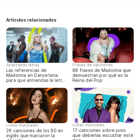
Di
Artículos relacionados
Do
Do
Analizando letras
Frases de canciones
Es
Las referencias de
88 frases de Madonna que
Madonna en Danceteria
demuestran por qué es la
It
para que entiendas la letra
Reina del Pop
completa
Di
Do
Listas musicales
Listas musicales
17 canciones sobre junio
26 canciones de los 80 en
que deberías escuchar este
inglés que marcaron la
Te