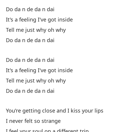
El
Do da n de da n dai
It's a feeling I've got inside
Sk
Tell me just why oh why
Es
Do da n de da n dai
Ve
Do da n de da n dai
I 
It's a feeling I've got inside
La
Tell me just why oh why
Do da n de da n dai
Me
Yo
You're getting close and I kiss your lips
I never felt so strange
Pe
I feel your soul on a different trip