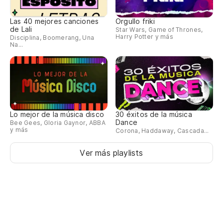
Di
Las 40 mejores canciones
Orgullo friki
de Lali
Star Wars, Game of Thrones,
Do
Harry Potter y más
Disciplina, Boomerang, Una
Na...
Lo mejor de la música disco
30 éxitos de la música
Dance
Bee Gees, Gloria Gaynor, ABBA
y más
Corona, Haddaway, Cascada...
Ver más playlists