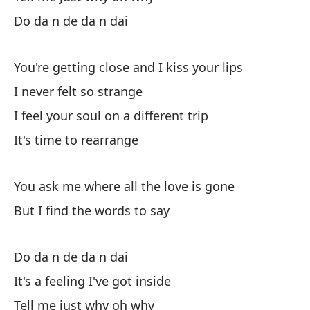
Do
Do da n de da n dai
Es
You're getting close and I kiss your lips
It
I never felt so strange
Di
I feel your soul on a different trip
It's time to rearrange
Do
You ask me where all the love is gone
Te
But I find the words to say
Yo
Do da n de da n dai
Nu
It's a feeling I've got inside
Si
Tell me just why oh why