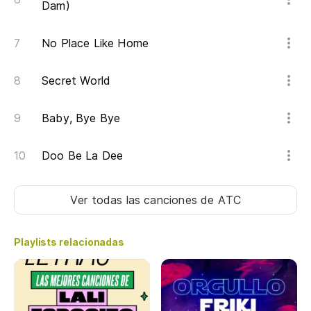
Dam)
Do
No Place Like Home
Es
Secret World
It
Baby, Bye Bye
Di
Doo Be La Dee
Do
Ver todas las canciones
de ATC
Do
Playlists relacionadas
Es
It