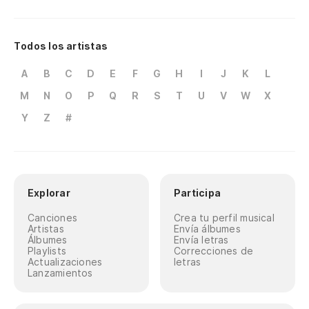
Todos los artistas
A
B
C
D
E
F
G
H
I
J
K
L
M
N
O
P
Q
R
S
T
U
V
W
X
Y
Z
#
Explorar
Participa
Canciones
Crea tu perfil musical
Artistas
Envía álbumes
Álbumes
Envía letras
Playlists
Correcciones de
Actualizaciones
letras
Lanzamientos