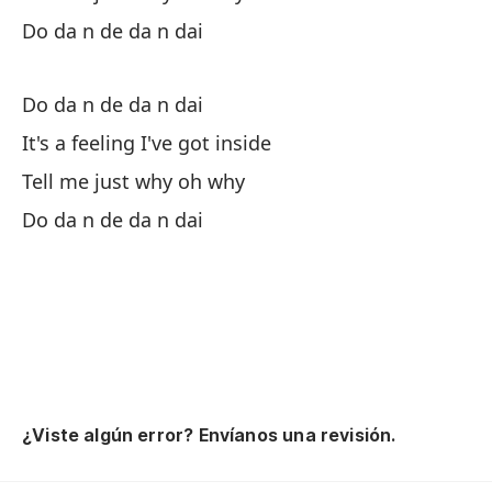
I 
Do da n de da n dai
Es
Do da n de da n dai
It's a feeling I've got inside
Me
Tell me just why oh why
Yo
Do da n de da n dai
Pe
Bu
Do
Es
¿Viste algún error? Envíanos una revisión.
It