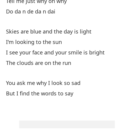
Tell me just why oh why
It
Do da n de da n dai
Di
Skies are blue and the day is light
Do
I'm looking to the sun
I see your face and your smile is bright
Do
The clouds are on the run
Es
You ask me why I look so sad
It
But I find the words to say
Di
Do