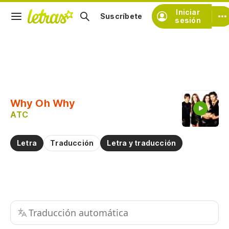
Iniciar
Suscríbete
sesión
Copiar fragmento
Copiar toda la letra
Why Oh Why
Practicar la pronunciación de
ATC
Comentar sobre este fragmento
Letra
Traducción
Letra y traducción
Traducción automática