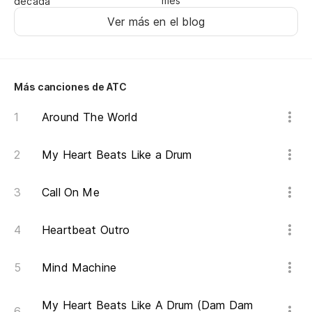
mes
década
Yo
Ver más en el blog
Nu
Más canciones de ATC
Si
Around The World
I 
Es
My Heart Beats Like a Drum
Call On Me
Me
Heartbeat Outro
Yo
Pe
Mind Machine
Bu
My Heart Beats Like A Drum (Dam Dam