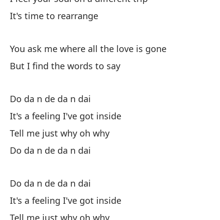
Bu
It's time to rearrange
You ask me where all the love is gone
But I find the words to say
Do
Do da n de da n dai
Es
It's a feeling I've got inside
Tell me just why oh why
It
Do da n de da n dai
Di
Do da n de da n dai
Do
It's a feeling I've got inside
Tell me just why oh why