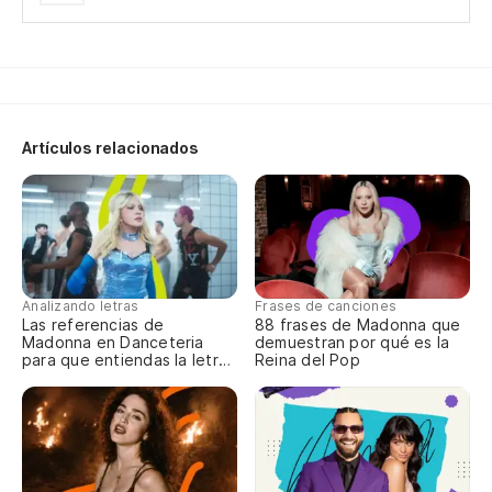
An
we
Be
lo
Artículos relacionados
Bl
Ob
ve
To
Analizando letras
Frases de canciones
Las referencias de
88 frases de Madonna que
No
Madonna en Danceteria
demuestran por qué es la
para que entiendas la letra
Reina del Pop
completa
I 
De
es