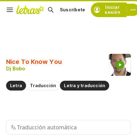
Iniciar
Suscríbete
sesión
Copiar fragmento
Copiar toda la letra
Nice To Know You
Practicar la pronunciación de
Dj Bobo
Comentar sobre este fragmento
Letra
Traducción
Letra y traducción
Traducción automática