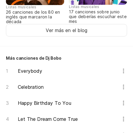
In
Listas musicales
Listas musicales
17 canciones sobre junio
26 canciones de los 80 en
que deberías escuchar este
inglés que marcaron la
Es
mes
década
I'
Ver más en el blog
Co
gu
Más canciones de Dj Bobo
Li
yo
Everybody
Ad
Celebration
Go
Happy Birthday To You
Ad
Let The Dream Come True
Go