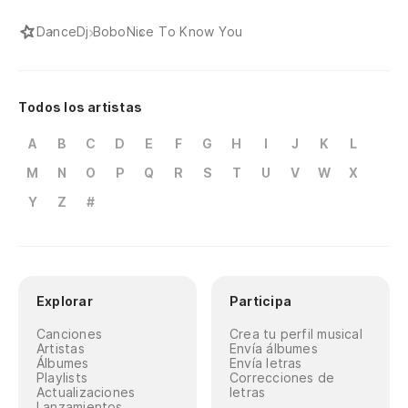
Dance
Dj Bobo
Nice To Know You
Todos los artistas
A
B
C
D
E
F
G
H
I
J
K
L
M
N
O
P
Q
R
S
T
U
V
W
X
Y
Z
#
Explorar
Participa
Canciones
Crea tu perfil musical
Artistas
Envía álbumes
Álbumes
Envía letras
Playlists
Correcciones de
Actualizaciones
letras
Lanzamientos