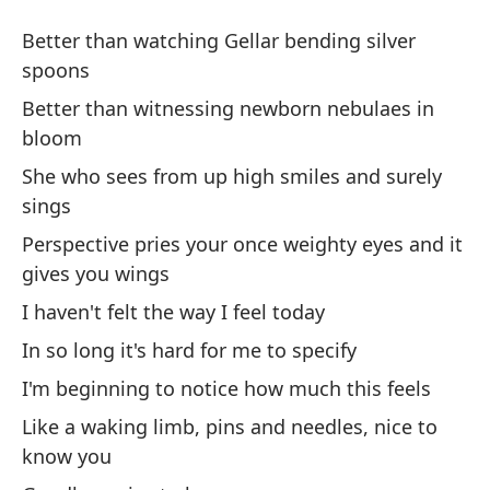
Gu
Better than watching Gellar bending silver
N
spoons
Better than witnessing newborn nebulaes in
Me
bloom
pl
She who sees from up high smiles and surely
Be
sings
Perspective pries your once weighty eyes and it
Me
gives you wings
fl
I haven't felt the way I feel today
Be
In so long it's hard for me to specify
El
I'm beginning to notice how much this feels
ca
Like a waking limb, pins and needles, nice to
Sh
know you