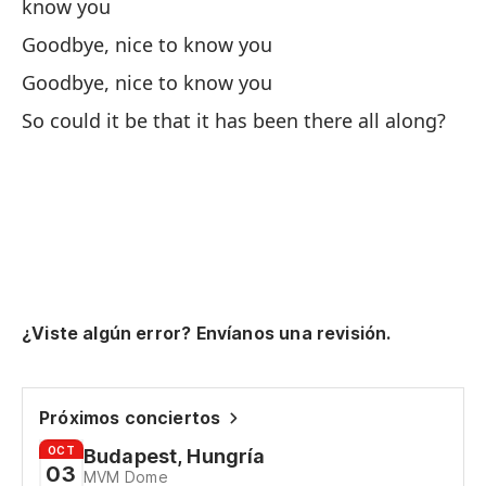
gu
know you
Li
Goodbye, nice to know you
yo
Goodbye, nice to know you
So could it be that it has been there all along?
Ad
Go
Ad
Go
Má
¿Viste algún error? Envíanos una revisión.
Co
De
Próximos conciertos
Y 
OCT
Budapest, Hungría
cr
03
MVM Dome