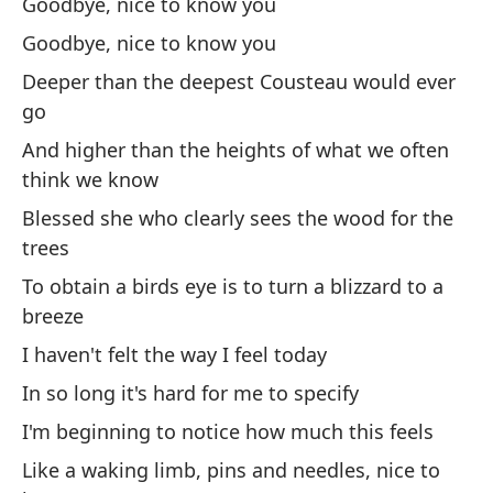
Goodbye, nice to know you
La
te
Goodbye, nice to know you
Pe
Deeper than the deepest Cousteau would ever
yo
go
And higher than the heights of what we often
No
think we know
I 
Blessed she who clearly sees the wood for the
trees
De
es
To obtain a birds eye is to turn a blizzard to a
breeze
In
I haven't felt the way I feel today
Es
In so long it's hard for me to specify
I'
I'm beginning to notice how much this feels
Co
Like a waking limb, pins and needles, nice to