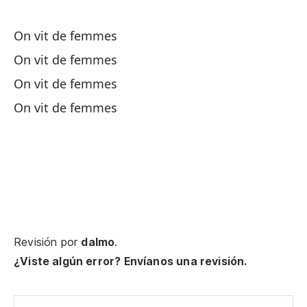
Mo
On vit de femmes
On vit de femmes
On vit de femmes
On vit de femmes
Vi
Nu
d
Je
Revisión por
dalmo
.
Pa
¿Viste algún error? Envíanos una revisión.
Mo