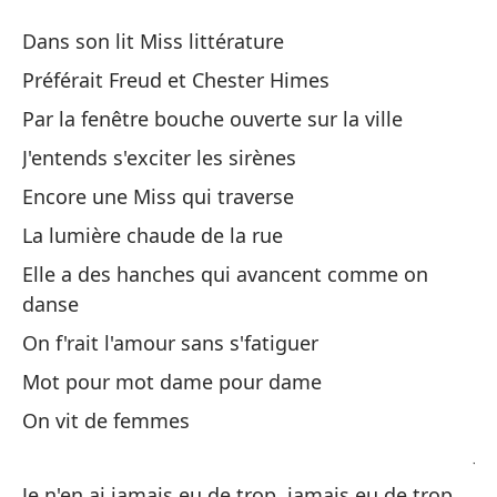
Vi
Dans son lit Miss littérature
O
Préférait Freud et Chester Himes
Par la fenêtre bouche ouverte sur la ville
En
J'entends s'exciter les sirènes
Da
Encore une Miss qui traverse
Pr
La lumière chaude de la rue
Pr
Elle a des hanches qui avancent comme on
danse
Po
On f'rait l'amour sans s'fatiguer
Pa
Mot pour mot dame pour dame
Es
On vit de femmes
J'
Je n'en ai jamais eu de trop, jamais eu de trop