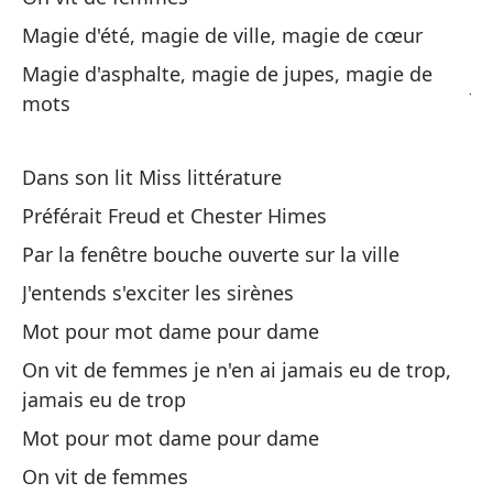
Nu
Magie d'été, magie de ville, magie de cœur
d
Magie d'asphalte, magie de jupes, magie de
Je
mots
Ot
Dans son lit Miss littérature
Qu
Préférait Freud et Chester Himes
Qu
Par la fenêtre bouche ouverte sur la ville
J'entends s'exciter les sirènes
De
Mot pour mot dame pour dame
De
On vit de femmes je n'en ai jamais eu de trop,
Ha
jamais eu de trop
On
Mot pour mot dame pour dame
On vit de femmes
Pa