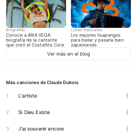
Po
Pa
Biografías
Listas musicales
Conoce a ARIA VEGA:
Los mejores huapangos
Es
biografía de la cantante
para bailar y pasarla bien
que creó el Costeñita Core
zapateando
J'
Ver más en el blog
Pa
Mo
Más canciones de Claude Dubois
Vi
L'artiste
de
On
Si Dieu Existe
eu
J'ai souvenir encore
Pa