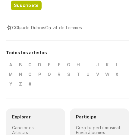
Suscríbete
C
Claude Dubois
On vit de femmes
Todos los artistas
A
B
C
D
E
F
G
H
I
J
K
L
M
N
O
P
Q
R
S
T
U
V
W
X
Y
Z
#
Explorar
Participa
Canciones
Crea tu perfil musical
Artistas
Envía álbumes