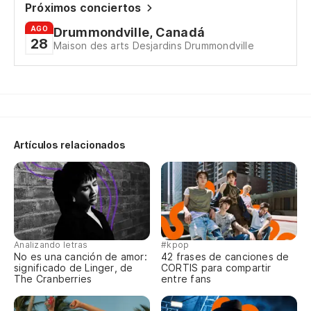
Vi
Próximos conciertos
AGO
Drummondville, Canadá
28
Ma
Maison des arts Desjardins Drummondville
co
Ma
Ma
pa
Artículos relacionados
Ma
En
Da
Analizando letras
#kpop
No es una canción de amor:
42 frases de canciones de
significado de Linger, de
CORTIS para compartir
Pr
The Cranberries
entre fans
Pr