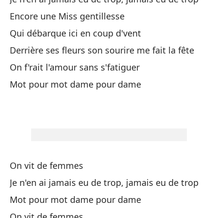
Ot
Encore une Miss gentillesse
Qui débarque ici en coup d'vent
La
Derrière ses fleurs son sourire me fait la fête
Ti
On f'rait l'amour sans s'fatiguer
El
Mot pour mot dame pour dame
Ha
On
Pa
Mo
On vit de femmes
Je n'en ai jamais eu de trop, jamais eu de trop
Vi
Mot pour mot dame pour dame
On vit de femmes