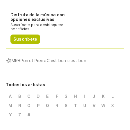
Disfruta de la música con
opciones exclusivas
Suscríbete para desbloquear
beneficios.
Suscríbete
MPB
Perret Pierre
C'est bon c'est bon
Todos los artistas
A
B
C
D
E
F
G
H
I
J
K
L
M
N
O
P
Q
R
S
T
U
V
W
X
Y
Z
#