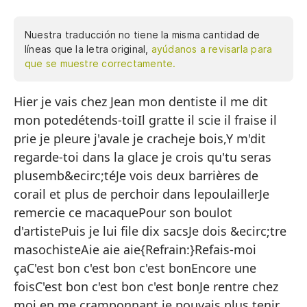
Nuestra traducción no tiene la misma cantidad de
líneas que la letra original,
ayúdanos a revisarla para
que se muestre correctamente.
Hier je vais chez Jean mon dentiste il me dit
Ay
mon potedétends-toiIl gratte il scie il fraise il
pa
prie je pleure j'avale je cracheje bois,Y m'dit
Ra
regarde-toi dans la glace je crois qu'tu seras
b
plusemb&ecirc;téJe vois deux barrières de
Y 
corail et plus de perchoir dans lepoulaillerJe
m
remercie ce macaquePour son boulot
Ve
d'artistePuis je lui file dix sacsJe dois &ecirc;tre
ga
masochisteAie aie aie{Refrain:}Refais-moi
çaC'est bon c'est bon c'est bonEncore une
Ag
foisC'est bon c'est bon c'est bonJe rentre chez
Po
moi en me cramponnant je pouvais plus tenir