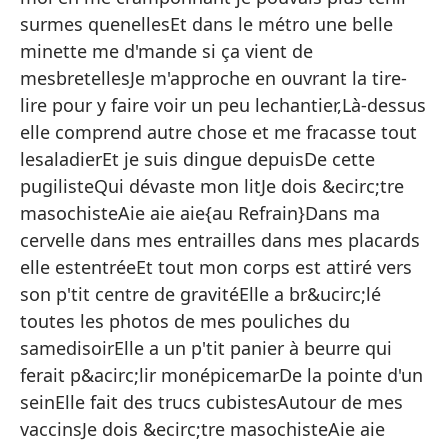
Lu
surmes quenellesEt dans le métro une belle
minette me d'mande si ça vient de
De
mesbretellesJe m'approche en ouvrant la tire-
Ay
lire pour y faire voir un peu lechantier,Là-dessus
elle comprend autre chose et me fracasse tout
Re
lesaladierEt je suis dingue depuisDe cette
pugilisteQui dévaste mon litJe dois &ecirc;tre
Ha
masochisteAie aie aie{au Refrain}Dans ma
Es
cervelle dans mes entrailles dans mes placards
Un
elle estentréeEt tout mon corps est attiré vers
son p'tit centre de gravitéElle a br&ucirc;lé
Es
toutes les photos de mes pouliches du
Vu
samedisoirElle a un p'tit panier à beurre qui
ag
ferait p&acirc;lir monépicemarDe la pointe d'un
Y 
seinElle fait des trucs cubistesAutour de mes
vi
vaccinsJe dois &ecirc;tre masochisteAie aie