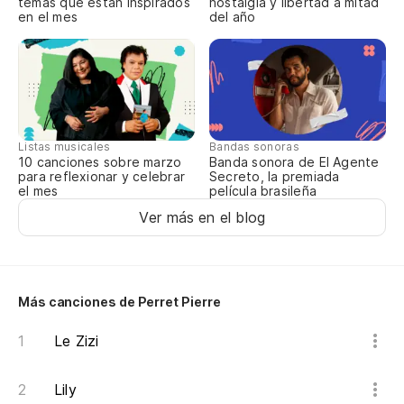
temas que están inspirados
nostalgia y libertad a mitad
en el mes
del año
ce
A 
es
El
ti
Listas musicales
Bandas sonoras
Cu
10 canciones sobre marzo
Banda sonora de El Agente
para reflexionar y celebrar
Secreto, la premiada
da
el mes
película brasileña
Ver más en el blog
Cu
No
Al
Más canciones de Perret Pierre
De
Le Zizi
Ay
Lily