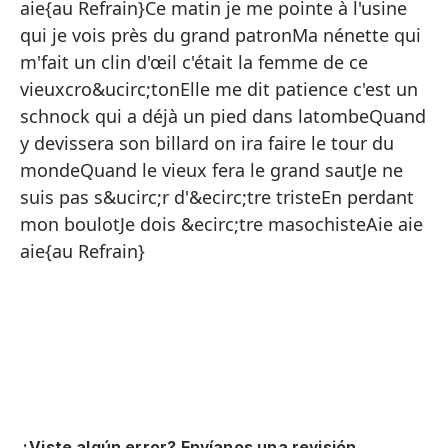
Me
aie{au Refrain}Ce matin je me pointe à l'usine
un
qui je vois près du grand patronMa nénette qui
m'fait un clin d'œil c'était la femme de ce
En
vieuxcro&ucirc;tonElle me dit patience c'est un
el
schnock qui a déjà un pied dans latombeQuand
Y 
y devissera son billard on ira faire le tour du
Po
mondeQuand le vieux fera le grand sautJe ne
suis pas s&ucirc;r d'&ecirc;tre tristeEn perdant
Qu
mon boulotJe dois &ecirc;tre masochisteAie aie
De
aie{au Refrain}
Ay
En
¿Viste algún error? Envíanos una revisión.