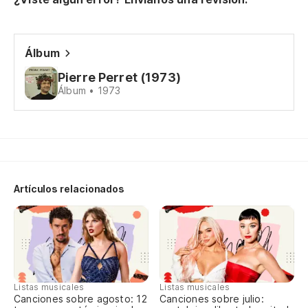
ar
Y 
ce
Álbum
Qu
Pierre Perret (1973)
Álbum • 1973
sá
Ti
pa
Co
Ha
Artículos relacionados
Al
De
Ay
Listas musicales
Listas musicales
Canciones sobre agosto: 12
Canciones sobre julio:
Es