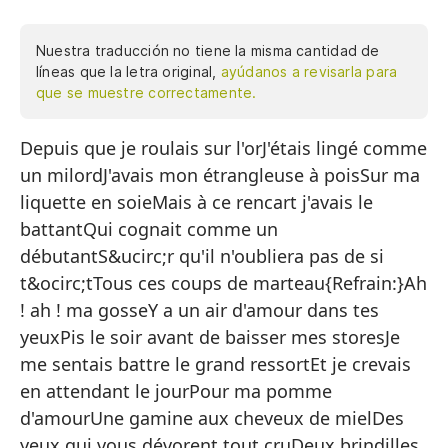
Nuestra traducción no tiene la misma cantidad de
líneas que la letra original,
ayúdanos a revisarla para
que se muestre correctamente.
Depuis que je roulais sur l'orJ'étais lingé comme
De
un milordJ'avais mon étrangleuse à poisSur ma
Ve
liquette en soieMais à ce rencart j'avais le
Te
battantQui cognait comme un
En
débutantS&ucirc;r qu'il n'oubliera pas de si
t&ocirc;tTous ces coups de marteau{Refrain:}Ah
Pe
! ah ! ma gosseY a un air d'amour dans tes
Qu
yeuxPis le soir avant de baisser mes storesJe
Se
me sentais battre le grand ressortEt je crevais
en attendant le jourPour ma pomme
To
d'amourUne gamine aux cheveux de mielDes
yeux qui vous dévorent tout cruDeux brindilles