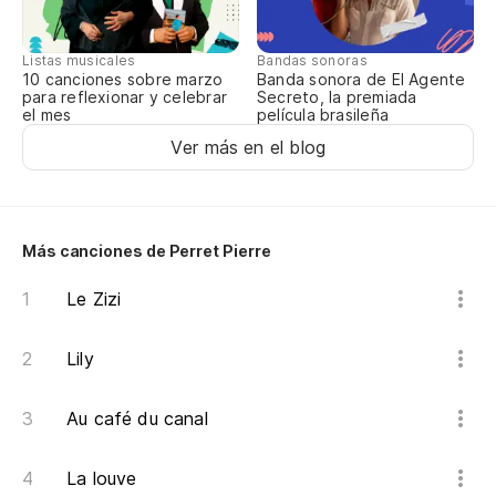
Es
Listas musicales
Bandas sonoras
10 canciones sobre marzo
Banda sonora de El Agente
Y 
para reflexionar y celebrar
Secreto, la premiada
el mes
película brasileña
Qu
Ver más en el blog
Y 
Qu
Más canciones de Perret Pierre
Le Zizi
Lily
Au café du canal
La louve