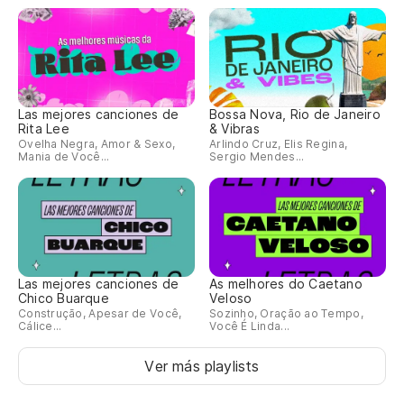
Las mejores canciones de
Bossa Nova, Rio de Janeiro
Rita Lee
& Vibras
Ovelha Negra, Amor & Sexo,
Arlindo Cruz, Elis Regina,
Mania de Você...
Sergio Mendes...
Las mejores canciones de
As melhores do Caetano
Chico Buarque
Veloso
Construção, Apesar de Você,
Sozinho, Oração ao Tempo,
Cálice...
Você É Linda...
Ver más playlists