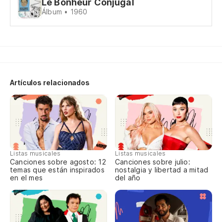
Le Bonheur Conjugal
Pa
Álbum • 1960
Sí
Co
Me
En
Artículos relacionados
Có
De
Y 
Listas musicales
Listas musicales
Qu
Canciones sobre agosto: 12
Canciones sobre julio:
temas que están inspirados
nostalgia y libertad a mitad
Si
en el mes
del año
Es
Cr