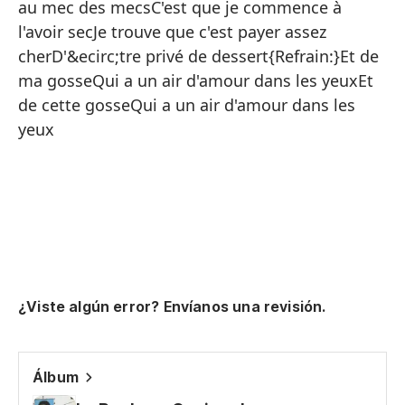
au mec des mecsC'est que je commence à
l'avoir secJe trouve que c'est payer assez
Pa
cherD'&ecirc;tre privé de dessert{Refrain:}Et de
Nu
ma gosseQui a un air d'amour dans les yeuxEt
de cette gosseQui a un air d'amour dans les
A 
yeux
A 
Te
Qu
De
Co
¿Viste algún error? Envíanos una revisión.
Y 
Tu
Álbum
De