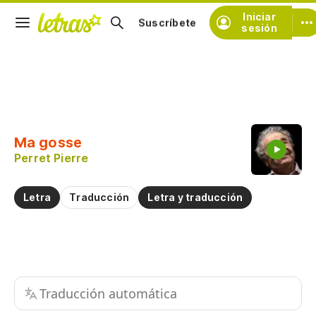
Iniciar
Suscríbete
sesión
Copiar fragmento
Copiar toda la letra
Ma gosse
Practicar la pronunciación de
Perret Pierre
Comentar sobre este fragmento
Letra
Traducción
Letra y traducción
Traducción automática