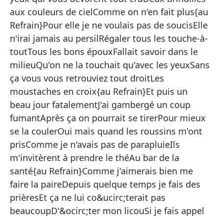
¡A
aux couleurs de cielComme on n'en fait plus{au
Ti
Refrain}Pour elle je ne voulais pas de soucisElle
n'irai jamais au persilRégaler tous les touche-à-
Y 
toutTous les bons épouxFallait savoir dans le
Se
milieuQu'on ne la touchait qu'avec les yeuxSans
Y 
ça vous vous retrouviez tout droitLes
moustaches en croix{au Refrain}Et puis un
Po
beau jour fatalementJ'ai gambergé un coup
Un
fumantAprès ça on pourrait se tirerPour mieux
Oj
se la coulerOui mais quand les roussins m'ont
Do
prisComme je n'avais pas de parapluieIls
m'invitèrent à prendre le théAu bar de la
Co
santé{au Refrain}Comme j'aimerais bien me
faire la paireDepuis quelque temps je fais des
prièresEt ça ne lui co&ucirc;terait pas
beaucoupD'&ocirc;ter mon licouSi je fais appel