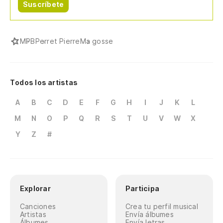
Suscríbete
MPB
Perret Pierre
Ma gosse
Todos los artistas
A
B
C
D
E
F
G
H
I
J
K
L
M
N
O
P
Q
R
S
T
U
V
W
X
Y
Z
#
Explorar
Participa
Canciones
Crea tu perfil musical
Artistas
Envía álbumes
Álbumes
Envía letras