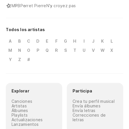
MPB
Perret Pierre
N'y croyez pas
Todos los artistas
A
B
C
D
E
F
G
H
I
J
K
L
M
N
O
P
Q
R
S
T
U
V
W
X
Y
Z
#
Explorar
Participa
Canciones
Crea tu perfil musical
Artistas
Envía álbumes
Álbumes
Envía letras
Playlists
Correcciones de
Actualizaciones
letras
Lanzamientos