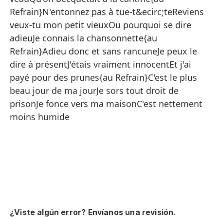
Al
Refrain}N'entonnez pas à tue-t&ecirc;teReviens
No
veux-tu mon petit vieuxOu pourquoi se dire
adieuJe connais la chansonnette{au
Pa
Refrain}Adieu donc et sans rancuneJe peux le
dire à présentJ'étais vraiment innocentEt j'ai
{a
payé pour des prunes{au Refrain}C'est le plus
Sí
beau jour de ma jourJe sors tout droit de
prisonJe fonce vers ma maisonC'est nettement
En
moins humide
De
Re
¿Viste algún error? Envíanos una revisión.