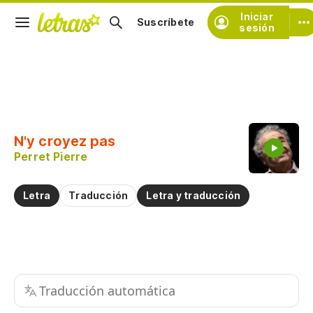
Iniciar
Suscríbete
sesión
Copiar fragmento
Copiar toda la letra
N'y croyez pas
Practicar la pronunciación de
Perret Pierre
Comentar sobre este fragmento
Letra
Traducción
Letra y traducción
Traducción automática