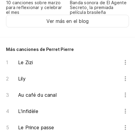
Ad
10 canciones sobre marzo
Banda sonora de El Agente
para reflexionar y celebrar
Secreto, la premiada
el mes
Pu
película brasileña
Ver más en el blog
Re
Y 
Más canciones de Perret Pierre
Es
Le Zizi
Sa
Co
Lily
E
Au café du canal
L'infidèle
Le Prince passe