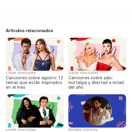
{a
Me
Y 
Artículos relacionados
Qu
Qu
{a
No
Listas musicales
Listas musicales
Canciones sobre agosto: 12
Canciones sobre julio:
temas que están inspirados
nostalgia y libertad a mitad
'V
en el mes
del año
O 
Co
{a
Listas musicales
Bandas sonoras