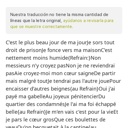
Nuestra traducción no tiene la misma cantidad de
líneas que la letra original,
ayúdanos a revisarla para
que se muestre correctamente.
C'est le plus beau jour de ma jourJe sors tout
Es
droit de prisonJe fonce vers ma maisonC'est
Sa
nettement moins humide{Refrain:}Non
Co
messieurs n'y croyez pasNon je ne reviendrai
E
pasAie croyez-moi mon cœur saigneDe partir
mais malgré toutJe tendrai pas l'autre jouePour
encaisser d'autres beignes{au Refrain}Oui j'ai
{E
payé ma gabelleAu joyeux pénitencierDu
No
quartier des condamnésJe l'ai ma foi échappé
No
belle{au Refrain}Je m'en vais c'est pour la vieEt
je pars le cœur grosQue ces boulettes de
Ay
veauQu'on becquetait à la cantine{au