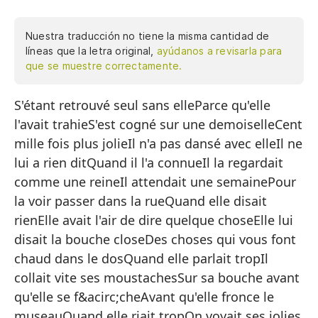
Nuestra traducción no tiene la misma cantidad de
líneas que la letra original,
ayúdanos a revisarla para
que se muestre correctamente.
S'étant retrouvé seul sans elleParce qu'elle
Si
l'avait trahieS'est cogné sur une demoiselleCent
Po
mille fois plus jolieIl n'a pas dansé avec elleIl ne
Se
lui a rien ditQuand il l'a connueIl la regardait
Ci
comme une reineIl attendait une semainePour
la voir passer dans la rueQuand elle disait
No
rienElle avait l'air de dire quelque choseElle lui
No
disait la bouche closeDes choses qui vous font
Cu
chaud dans le dosQuand elle parlait tropIl
collait vite ses moustachesSur sa bouche avant
La
qu'elle se f&acirc;cheAvant qu'elle fronce le
Es
museauQuand elle riait tropOn voyait ses jolies