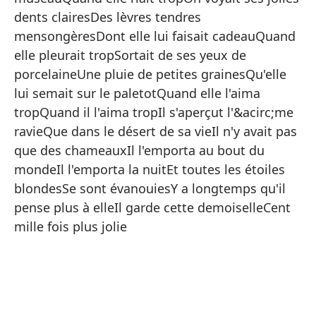
Pa
dents clairesDes lèvres tendres
Cu
mensongèresDont elle lui faisait cadeauQuand
elle pleurait tropSortait de ses yeux de
Pa
porcelaineUne pluie de petites grainesQu'elle
Le
lui semait sur le paletotQuand elle l'aima
Co
tropQuand il l'aima tropIl s'aperçut l'&acirc;me
ravieQue dans le désert de sa vieIl n'y avait pas
Cu
que des chameauxIl l'emporta au bout du
Rá
mondeIl l'emporta la nuitEt toutes les étoiles
En
blondesSe sont évanouiesY a longtemps qu'il
pense plus à elleIl garde cette demoiselleCent
An
mille fois plus jolie
Cu
Se
La
Qu