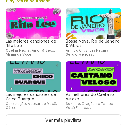
Playlists relacionadas
Las mejores canciones de
Bossa Nova, Rio de Janeiro
Rita Lee
& Vibras
Ovelha Negra, Amor & Sexo,
Arlindo Cruz, Elis Regina,
Mania de Você...
Sergio Mendes...
Las mejores canciones de
As melhores do Caetano
Chico Buarque
Veloso
Construção, Apesar de Você,
Sozinho, Oração ao Tempo,
Cálice...
Você É Linda...
Ver más playlists