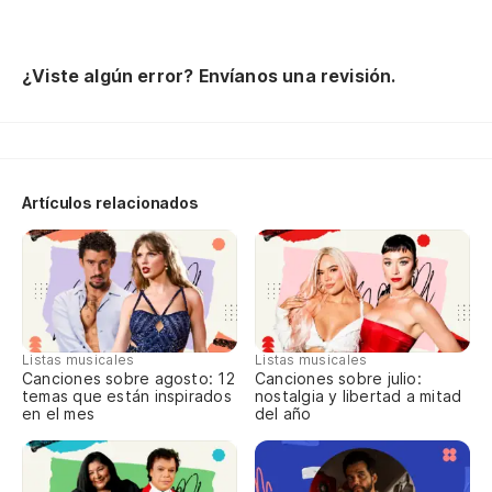
Cu
De
¿Viste algún error? Envíanos una revisión.
Un
Qu
Cu
Artículos relacionados
Cu
Se
Qu
No
Listas musicales
Listas musicales
La
Canciones sobre agosto: 12
Canciones sobre julio:
temas que están inspirados
nostalgia y libertad a mitad
La
en el mes
del año
Y 
Se