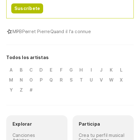
Suscríbete
MPB
Perret Pierre
Quand il l'a connue
Todos los artistas
A
B
C
D
E
F
G
H
I
J
K
L
M
N
O
P
Q
R
S
T
U
V
W
X
Y
Z
#
Explorar
Participa
Canciones
Crea tu perfil musical