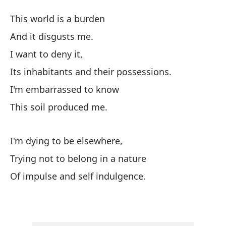
Si
This world is a burden
If
And it disgusts me.
I want to deny it,
Es
Its inhabitants and their possessions.
Y 
I'm embarrassed to know
This soil produced me.
Qu
I'm dying to be elsewhere,
A 
Trying not to belong in a nature
It
Of impulse and self indulgence.
Me
Qu