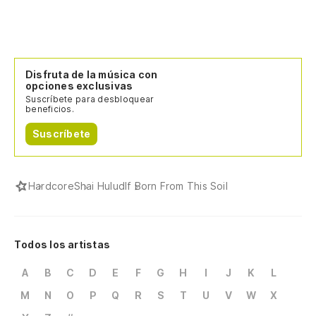
Disfruta de la música con
opciones exclusivas
Suscríbete para desbloquear
beneficios.
Suscríbete
Hardcore
Shai Hulud
If Born From This Soil
Todos los artistas
A
B
C
D
E
F
G
H
I
J
K
L
M
N
O
P
Q
R
S
T
U
V
W
X