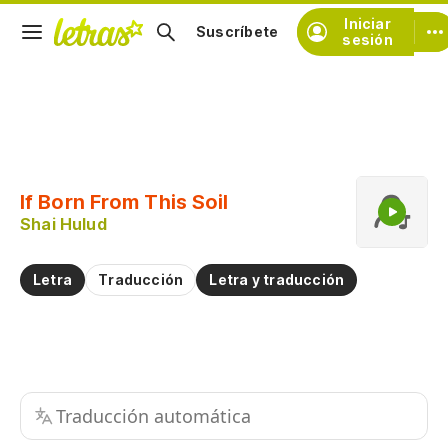
Iniciar
Suscríbete
sesión
Copiar fragmento
Copiar toda la letra
If Born From This Soil
Practicar la pronunciación de
Shai Hulud
Comentar sobre este fragmento
Letra
Traducción
Letra y traducción
Traducción automática