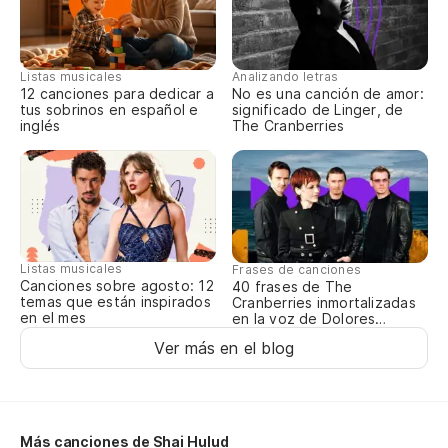
a 
No
Listas musicales
Analizando letras
12 canciones para dedicar a
No es una canción de amor:
tus sobrinos en español e
significado de Linger, de
inglés
The Cranberries
Ju
I 
Na
Listas musicales
Frases de canciones
Canciones sobre agosto: 12
40 frases de The
Un
temas que están inspirados
Cranberries inmortalizadas
en el mes
en la voz de Dolores
A 
O’Riordan
Ver más en el blog
No
Más canciones de Shai Hulud