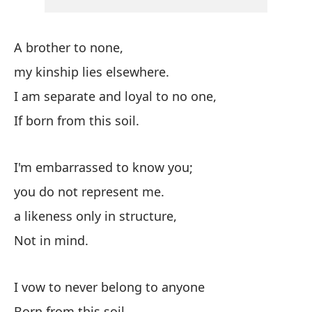
Mu
A brother to none,
I'
my kinship lies elsewhere.
I am separate and loyal to no one,
Tr
If born from this soil.
Tr
De
I'm embarrassed to know you;
Of
you do not represent me.
a likeness only in structure,
Not in mind.
I vow to never belong to anyone
He
Born from this soil