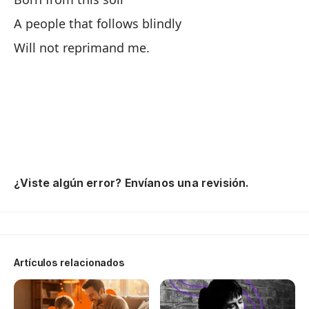
A people that follows blindly
mi
Will not reprimand me.
my
So
I 
Si
¿Viste algún error? Envíanos una revisión.
Me
I'
tú
Artículos relacionados
Un