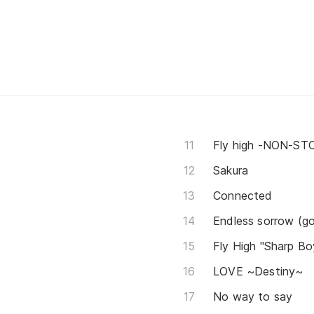
Fly high -NON-ST
Sakura
Connected
Endless sorrow (go
Fly High "Sharp Bo
LOVE ~Destiny~
No way to say