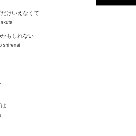
ばだけいえなくて
nakute
のかもしれない
o shirenai
い
どは
a
ら