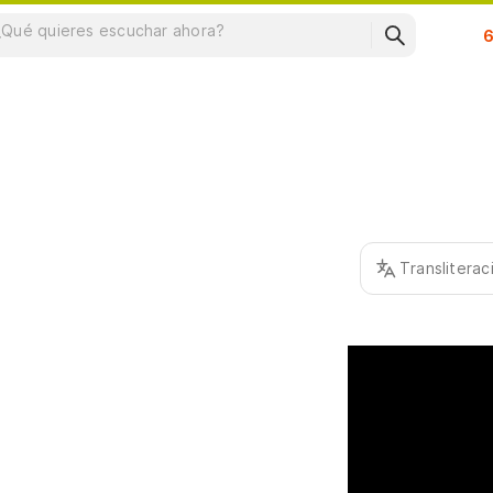
Su
Translitera