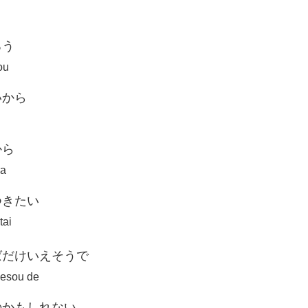
ろう
ou
いから
から
ra
つきたい
tai
ばだけいえそうで
 iesou de
のかもしれない